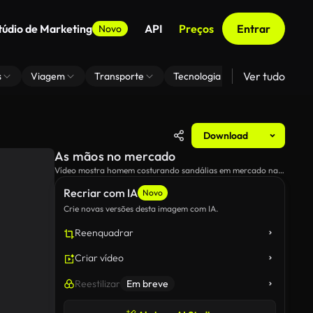
túdio de Marketing
API
Preços
Entrar
Novo
Ver tudo
s
Viagem
Transporte
Tecnologia
Zoom De Fundo
Download
As mãos no mercado
Vídeo mostra homem costurando sandálias em mercado na
Índia
Recriar com IA
Novo
Crie novas versões desta imagem com IA.
Reenquadrar
Criar vídeo
Reestilizar
Em breve