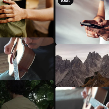
iStock