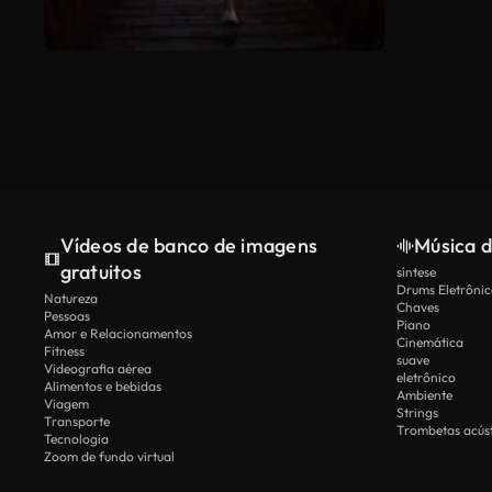
Vídeos de banco de imagens
Música d
gratuitos
síntese
Drums Eletrônic
Natureza
Chaves
Pessoas
Piano
Amor e Relacionamentos
Cinemática
Fitness
suave
Videografia aérea
eletrônico
Alimentos e bebidas
Ambiente
Viagem
Strings
Transporte
Trombetas acúst
Tecnologia
Zoom de fundo virtual