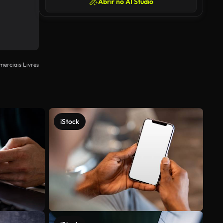
Abrir no AI Studio
merciais Livres
iStock