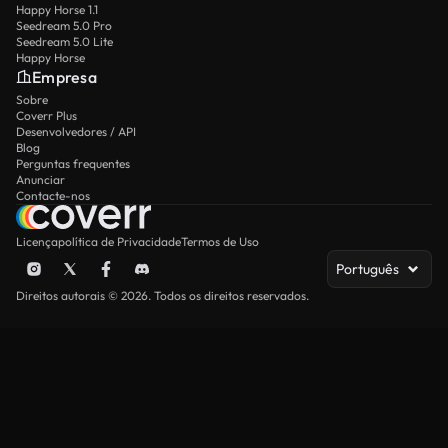
Happy Horse 1.1
Seedream 5.0 Pro
Seedream 5.0 Lite
Happy Horse
Empresa
Sobre
Coverr Plus
Desenvolvedores / API
Blog
Perguntas frequentes
Anunciar
Contacte-nos
Licença
política de Privacidade
Termos de Uso
Português
Direitos autorais © 2026. Todos os direitos reservados.