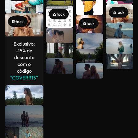
iStock
iStock
iStock
iStock
Veja mais
Exclusivo:
-15% de
desconto
com o
código
"COVERR15"