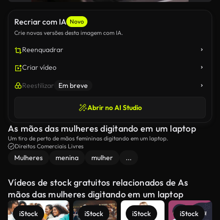
Recriar com IA
Novo
Crie novas versões desta imagem com IA.
Reenquadrar
Criar vídeo
Reestilizar
Em breve
Abrir no AI Studio
As mãos das mulheres digitando em um laptop
Um tiro de perto de mãos femininas digitando em um laptop.
Direitos Comerciais Livres
Mulheres
menina
mulher
...
Vídeos de stock gratuitos relacionados de As
mãos das mulheres digitando em um laptop
iStock
iStock
iStock
iStock