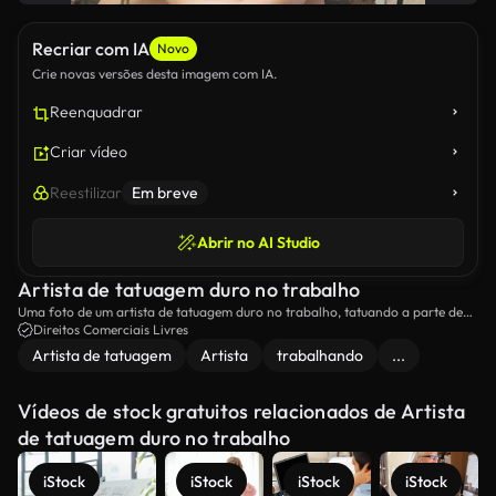
Recriar com IA
Novo
Crie novas versões desta imagem com IA.
Reenquadrar
Criar vídeo
Reestilizar
Em breve
Abrir no AI Studio
Artista de tatuagem duro no trabalho
Uma foto de um artista de tatuagem duro no trabalho, tatuando a parte de
trás de uma mulher.
Direitos Comerciais Livres
Artista de tatuagem
Artista
trabalhando
...
Vídeos de stock gratuitos relacionados de Artista
de tatuagem duro no trabalho
iStock
iStock
iStock
iStock