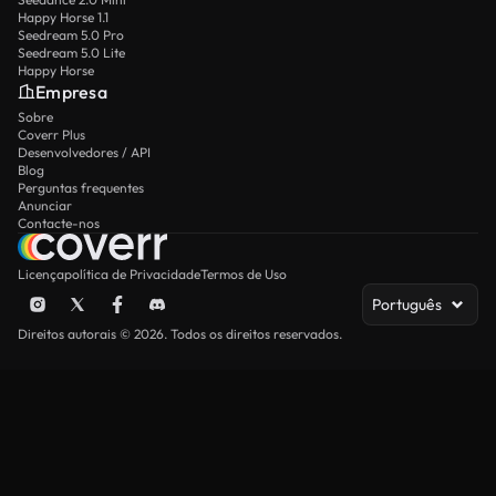
Happy Horse 1.1
Seedream 5.0 Pro
Seedream 5.0 Lite
Happy Horse
Empresa
Sobre
Coverr Plus
Desenvolvedores / API
Blog
Perguntas frequentes
Anunciar
Contacte-nos
Licença
política de Privacidade
Termos de Uso
Português
Direitos autorais © 2026. Todos os direitos reservados.