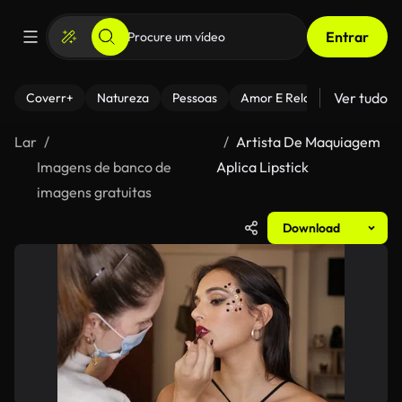
Entrar
Ver tudo
Coverr+
Natureza
Pessoas
Amor E Relacionamentos
Lar
Artista De Maquiagem
Imagens de banco de
Aplica Lipstick
imagens gratuitas
Download