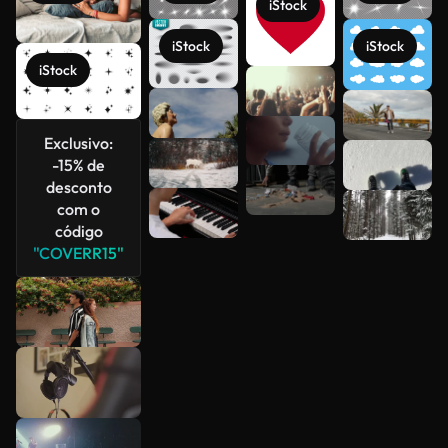
iStock
iStock
iStock
iStock
Veja mais
Exclusivo:
-15% de
desconto
com o
código
"COVERR15"