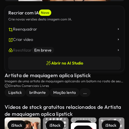
Recriar com IA
Novo
Crie novas versões desta imagem com IA.
Reenquadrar
Criar vídeo
Reestilizar
Em breve
Abrir no AI Studio
Artista de maquiagem aplica lipstick
Imagem de uma artista de maquiagem aplicando um batom no rosto de seu
cliente.
Direitos Comerciais Livres
Lipstick
brilhante
Moção lenta
...
Vídeos de stock gratuitos relacionados de Artista
de maquiagem aplica lipstick
iStock
iStock
iStock
iStock