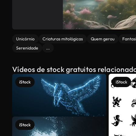
Unicórnio
Criaturas mitológicas
Quem gerou
Fantas
Serenidade
...
Vídeos de stock gratuitos relacionad
iStock
iStock
iStock