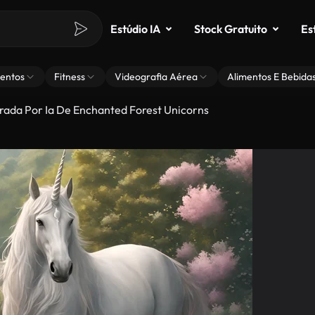
Estúdio IA
Stock Gratuito
Es
entos
Fitness
Videografia Aérea
Alimentos E Bebida
rada Por Ia De Enchanted Forest Unicorns