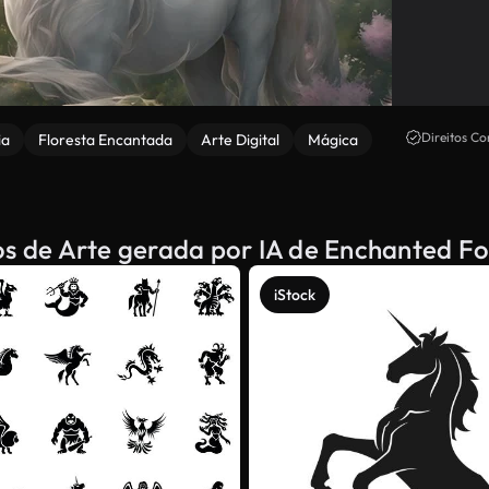
Direitos Co
ia
Floresta Encantada
Arte Digital
Mágica
os de Arte gerada por IA de Enchanted Fo
iStock