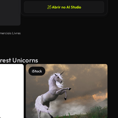
Abrir no AI Studio
merciais Livres
rest Unicorns
iStock