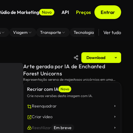
túdio de Marketing
API
Preços
Entrar
Novo
Ver tudo
s
Viagem
Transporte
Tecnologia
Zoom De Fundo
Download
Arte gerada por IA de Enchanted
Forest Unicorns
Representação serena de majestosos unicórnios em uma
floresta exuberante e mística, encarnando graça e magia.
Recriar com IA
Novo
Crie novas versões desta imagem com IA.
Reenquadrar
Criar vídeo
Reestilizar
Em breve