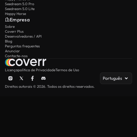
Seedream 5.0 Pro
Seedream 5.0 Lite
Happy Horse
Empresa
Sobre
Coverr Plus
Desenvolvedores / API
Blog
Perguntas frequentes
Anunciar
Contacte-nos
Licença
política de Privacidade
Termos de Uso
Português
Direitos autorais © 2026. Todos os direitos reservados.