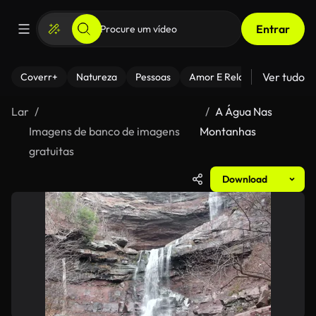
Entrar
Ver tudo
Coverr+
Natureza
Pessoas
Amor E Relacionamentos
Lar
A Água Nas
Imagens de banco de imagens
Montanhas
gratuitas
Download