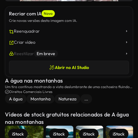
Recriar com IA
Novo
Crie novas versões desta imagem com IA.
Reenquadrar
Criar vídeo
Reestilizar
Em breve
Abrir no AI Studio
A água nas montanhas
Um tiro contínuo mostrando a vista deslumbrante de uma cachoeira fluindo
nas montanhas.
Direitos Comerciais Livres
A água
Montanha
Natureza
...
Vídeos de stock gratuitos relacionados de A água
nas montanhas
iStock
iStock
iStock
iStock