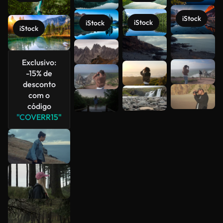
iStock
iStock
iStock
iStock
Veja mais
Exclusivo:
-15% de
desconto
com o
código
"COVERR15"