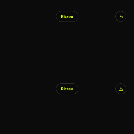
Ricrea
Generato da IA
Ricrea
Generato da IA