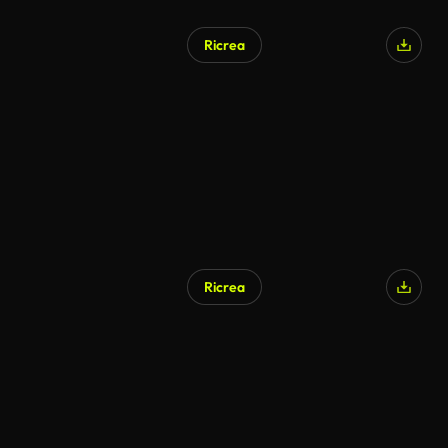
Ricrea
Ricrea