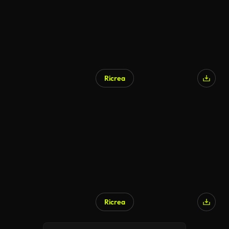
Ricrea
Ricrea