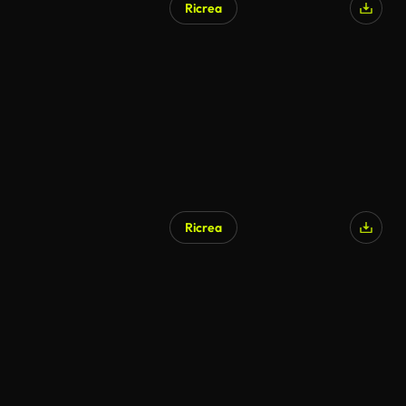
Ricrea
Ricrea