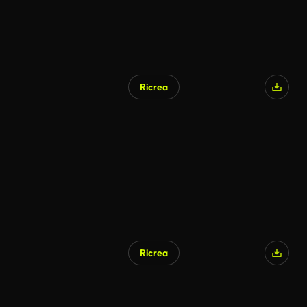
Ricrea
Ricrea