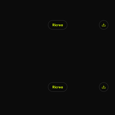
Ricrea
Ricrea