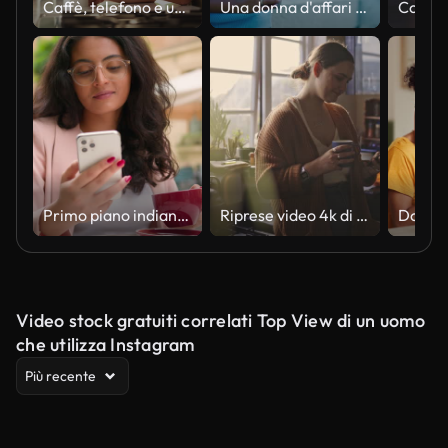
Caffè, telefono e uomo in cucina a casa per networking, connettività o scorrimento dei social media. Mattina, tecnologia e persona maschile con cappuccino e navigazione su app mobile con cellulare in casa
Una donna d'affari sulla terrazza di un edificio commerciale che aziona il suo telefono cellulare con un sorriso sul viso.Un giovane dirigente d'ufficio africano che respira con un caffè dopo un lungo turno faticoso.
Primo piano indiana, donna araba indiana riflessiva, donna etnica, donna d'affari, turista che usa il cellulare, scorre lo smartphone, legge le notizie, i social media tenendo una tazza di caffè, città, street caffè all'esterno
Riprese video 4k di una giovane donna che usa un cellulare a casa
Video stock gratuiti correlati Top View di un uomo
che utilizza Instagram
Più recente