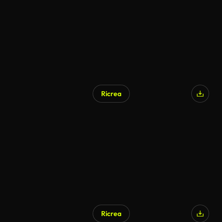
Ricrea
Generato da IA
Ricrea