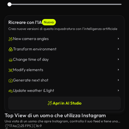
Ricreare con l’IA
Nuovo
Crea nuove versioni di questa inquadratura con l’intelligenza artificiale
New camera angles
Transform environment
Change time of day
Modify elements
Generate next shot
Update weather & light
Apri in AI Studio
Top View di un uomo che utilizza Instagram
Una vista di un uomo che apre Instagram, controlla il suo feed e tiene una
tazza di caffè nella sua altra mano.
17.4s
25 FPS
16:9