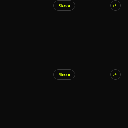
Ricrea
Generato da IA
Ricrea
Generato da IA