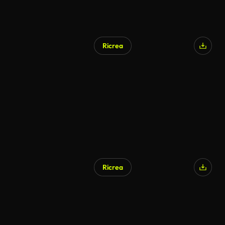
Ricrea
Ricrea