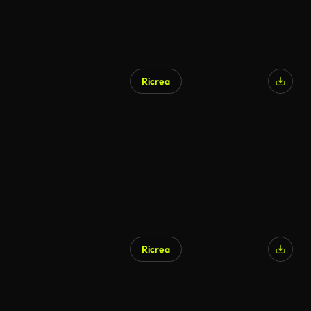
Ricrea
Ricrea