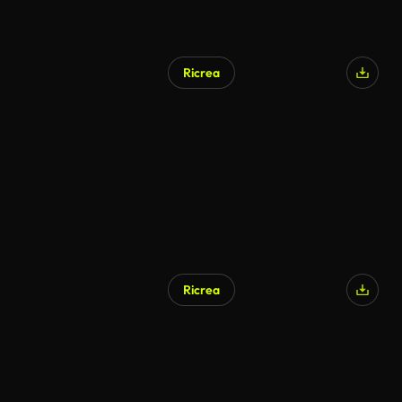
Ricrea
Ricrea