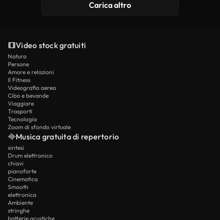
Carica altro
Video stock gratuiti
Natura
Persone
Amore e relazioni
Il Fitness
Videografia aerea
Cibo e bevande
Viaggiare
Trasporti
Tecnologia
Zoom di sfondo virtuale
Musica gratuita di repertorio
sintesi
Drum elettronico
chiavi
pianoforte
Cinematica
Smooth
elettronica
Ambiente
stringhe
batterie acustiche