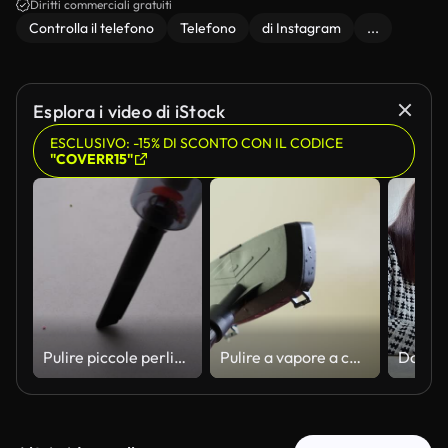
Diritti commerciali gratuiti
Controlla il telefono
Telefono
di Instagram
...
Esplora i video di iStock
ESCLUSIVO: -15% DI SCONTO CON IL CODICE
"COVERR15"
Pulire piccole perline da una superficie piana con un aspirapolvere portatile
Pulire a vapore a casa in una giornata normale in un ambiente interno semplice usando un detergente a vapore su varie superfici