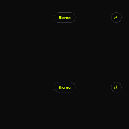
Ricrea
Ricrea