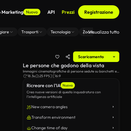
o Marketing
API
Prezzi
Registrazione
Nuovo
Visualizza tutto
giare
Trasporti
Tecnologia
Zoom Di Sfondo Virtuale
Scaricamento
Le persone che godono della vista
Immagini cinematografiche di persone sedute su banchetti e
godendo la vista.
18.3s
25 FPS
16:9
Ricreare con l’IA
Nuovo
Crea nuove versioni di questa inquadratura con
l’intelligenza artificiale
New camera angles
Transform environment
Change time of day