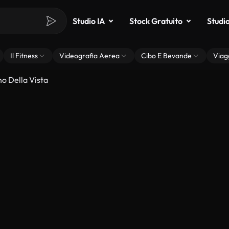
Studio IA
Stock Gratuito
Studi
Il Fitness
Videografia Aerea
Cibo E Bevande
Viag
o Della Vista