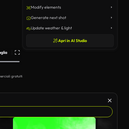
Modify elements
Generate next shot
Update weather & light
Apri in AI Studio
aglia
erciali gratuiti