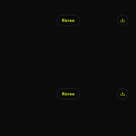
Ricrea
Ricrea