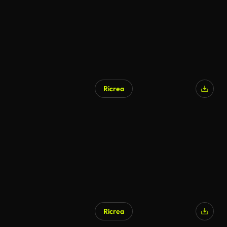
Ricrea
Generato da IA
Ricrea