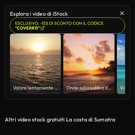
Esplora i video di iStock
ESCLUSIVO: -15% DI SCONTO CON IL CODICE
"COVERR15"
Volare lentamente appena sopra la superficie dell'acqua all'alba lungo il riflesso del sole nell'acqua. Seguendo il sole. Tramonto in mare. Il dolly sparato. Versione 4a
Onde sulla sabbia di una bellissima spiaggia tropicale selvaggia
Altri video stock gratuiti La costa di Sumatra