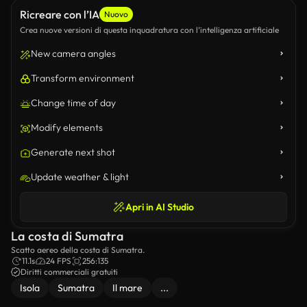
Ricreare con l’IA
Nuovo
Crea nuove versioni di questa inquadratura con l’intelligenza artificiale
New camera angles
Transform environment
Change time of day
Modify elements
Generate next shot
Update weather & light
Apri in AI Studio
La costa di Sumatra
Scatto aereo della costa di Sumatra.
11.1s
24 FPS
256:135
Diritti commerciali gratuiti
Isola
Sumatra
Il mare
...