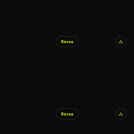
Ricrea
Ricrea