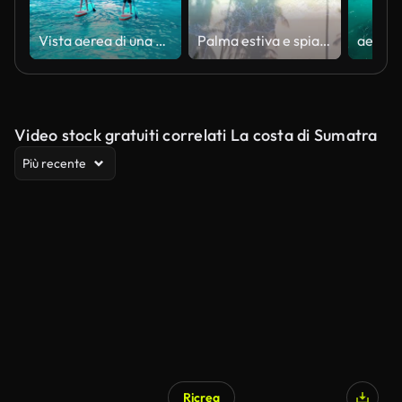
Vista aerea di una bella giornata, Giovane coppia innamorata in kayak sul mare insieme su un clima tropicale. Concetto di attività di vacanza tropicale.
Palma estiva e spiaggia tropicale con onde Aqua e ombra di palma da cocco su sfondo blu.
Video stock gratuiti correlati La costa di Sumatra
Più recente
Ricrea