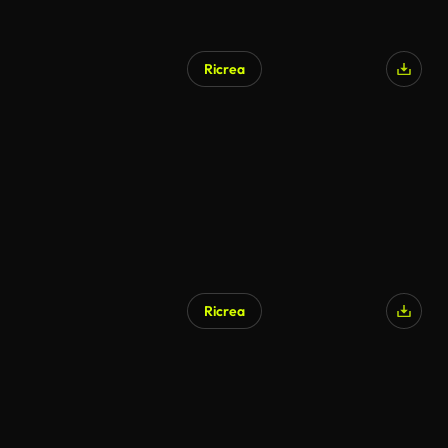
Ricrea
Ricrea