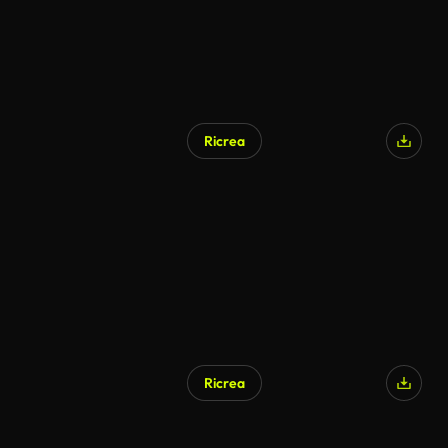
Ricrea
Ricrea