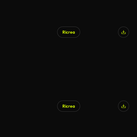
Ricrea
Ricrea