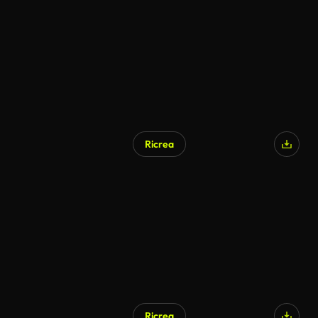
Ricrea
Ricrea