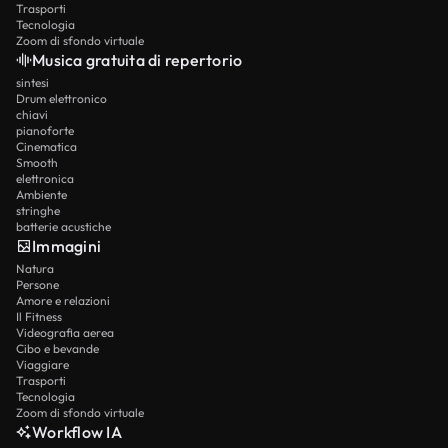
Trasporti
Tecnologia
Zoom di sfondo virtuale
Musica gratuita di repertorio
sintesi
Drum elettronico
chiavi
pianoforte
Cinematica
Smooth
elettronica
Ambiente
stringhe
batterie acustiche
Immagini
Natura
Persone
Amore e relazioni
Il Fitness
Videografia aerea
Cibo e bevande
Viaggiare
Trasporti
Tecnologia
Zoom di sfondo virtuale
Workflow IA