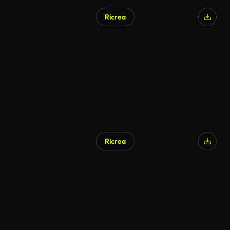
Ricrea
Generato da IA
Ricrea