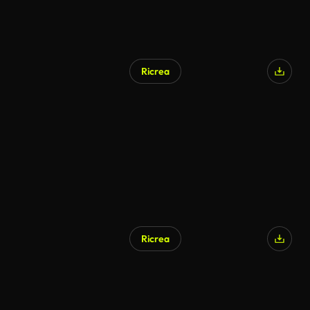
Ricrea
Generato da IA
Ricrea
Generato da IA