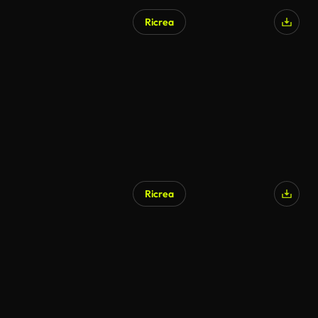
Ricrea
Generato da IA
Ricrea