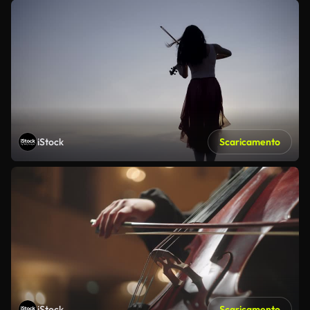
iStock
Scaricamento
iStock
Scaricamento