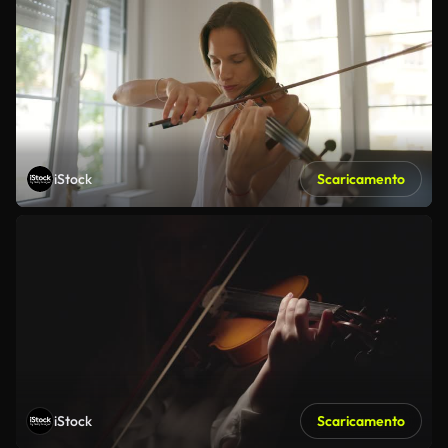
iStock
Scaricamento
iStock
Scaricamento