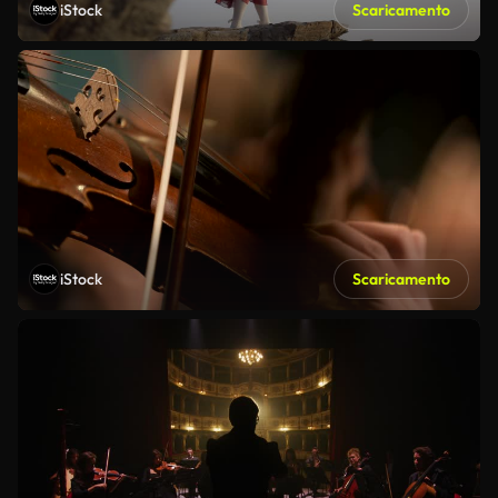
iStock
Scaricamento
iStock
Scaricamento