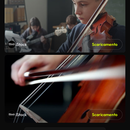
iStock
Scaricamento
iStock
Scaricamento