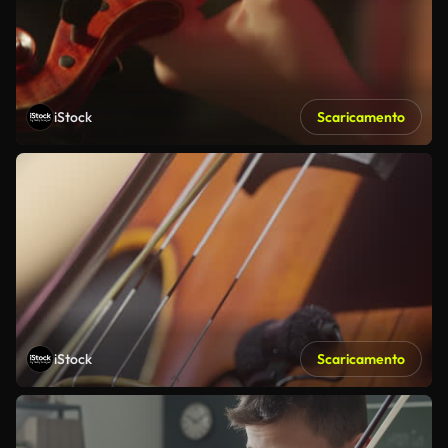
iStock
Scaricamento
iStock
Scaricamento