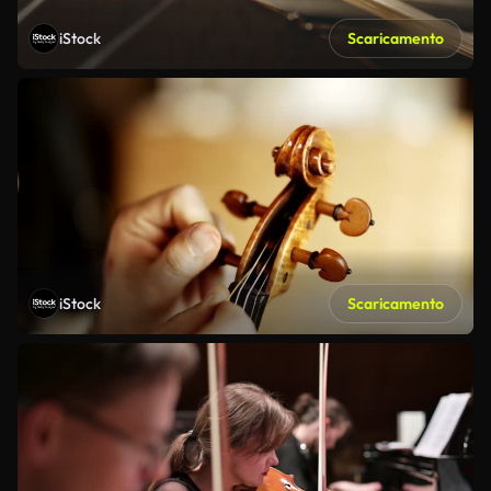
iStock
Scaricamento
iStock
Scaricamento