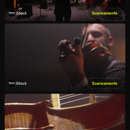
iStock
Scaricamento
iStock
Scaricamento