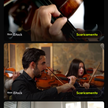
iStock
Scaricamento
iStock
Scaricamento