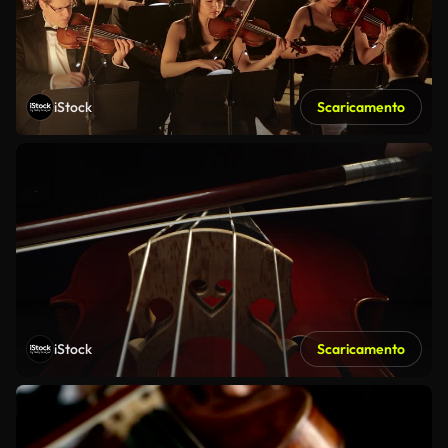
iStock
Scaricamento
iStock
Scaricamento