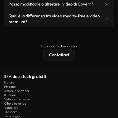
No. Nessuno dei nostri video gratuiti, siano essi
condizione che non si rivendano o ridistribuiscano
Posso modificare o alterare i video di Coverr?
reali o generati dall'intelligenza artificiale, include
i filmati stessi come prodotto a sé stante.
filigrane. Avrai a disposizione filmati puliti e pronti
Sì. Siete liberi di tagliare, ritagliare o remixare i
Qual è la differenza tra video royalty-free e video
all'uso.
nostri video. Assicuratevi solo che il prodotto
premium?
finale rispetti la nostra licenza e non venga
I video royalty-free includono i diritti commerciali,
ridistribuito come contenuto stock non riprodotto.
mentre i contenuti premium includono filmati
esclusivi, risoluzione 4K e protezioni di licenza
Hai ancora domande?
estese.
Contattaci
Video stock gratuiti
Natura
Persone
Amore e relazioni
Il Fitness
Videografia aerea
Cibo e bevande
Viaggiare
Trasporti
Tecnologia