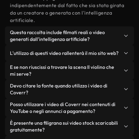
indipendentemente dal fatto che sia stata girata
da un creatore o generata con l'intelligenza
artificiale.
Questa raccolta include filmati reali o video
generati dall'intelligenza artificiale?
Entrambe. Si tratta di una libreria ibrida composta
L'utilizzo di questi video rallenterà il mio sito web?
da filmati reali, girati da persone, relativi a Il
violino, e da video generati dall'intelligenza
Non se scegli le nostre versioni ottimizzate.
E se non riuscissi a trovare la scena Il violino che
artificiale. Ogni video è chiaramente etichettato,
Offriamo formati leggeri e pronti per il web,
mi serve?
così saprai sempre cosa stai utilizzando.
progettati per l'utilizzo in background, che
Puoi crearne uno all'istante utilizzando Coverr AI
Devo citare la fonte quando utilizzo i video di
mantengono alta la qualità, riducono al minimo i
Studio. Ti basta descrivere la scena, ad esempio "Il
Coverr?
tempi di caricamento e migliorano parametri
violino al tramonto", e lo Studio genererà in pochi
come LCP.
Non è richiesto alcun riconoscimento dell'autore.
Posso utilizzare i video di Coverr nei contenuti di
secondi un video personalizzato in conformità con
Tutti i video presenti nella nostra libreria sono
YouTube o negli annunci a pagamento?
i nostri standard di licenza.
esenti da diritti d'autore e possono essere utilizzati
Sì. Tutti i filmati di Coverr possono essere utilizzati
È presente una filigrana sui video stock scaricabili
senza citare il creatore, sebbene sia sempre
in video monetizzati su YouTube, promozioni sui
gratuitamente?
gradito.
social media e annunci pubblicitari per i clienti, a