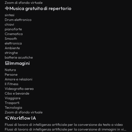
Zoom di sfondo virtuale
Musica gratuita di repertorio
sintesi
Drum elettronico
chiavi
pianoforte
Cinematica
Smooth
elettronica
Ambiente
stringhe
batterie acustiche
Immagini
Natura
Persone
Amore e relazioni
Il Fitness
Videografia aerea
Cibo e bevande
Viaggiare
Trasporti
Tecnologia
Zoom di sfondo virtuale
Workflow IA
Flussi di lavoro di intelligenza artificiale per la conversione da testo a video
Flussi di lavoro di intelligenza artificiale per la conversione di immagini in video