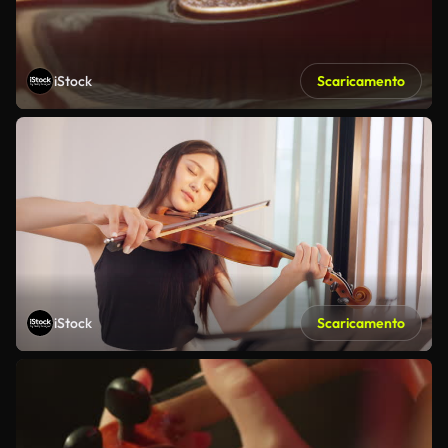
iStock
Scaricamento
iStock
Scaricamento