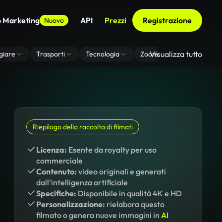
o Marketing
API
Prezzi
Registrazione
Nuovo
Visualizza tutto
giare
Trasporti
Tecnologia
Zoom Di Sfondo Virtuale
Riepilogo della raccolta di filmati
Licenza:
Esente da royalty per uso
commerciale
Contenuto:
video originali e generati
dall'intelligenza artificiale
Specifiche:
Disponibile in qualità 4K e HD
Personalizzazione:
rielabora questo
filmato o genera nuove immagini in
AI