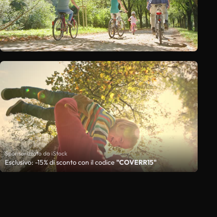
Sponsorizzato da iStock
Esclusivo: -15% di sconto con il codice
"COVERR15"