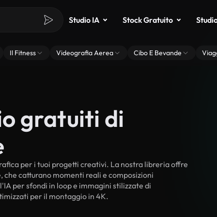
Studio IA
Stock Gratuito
Studi
Il Fitness
Videografia Aerea
Cibo E Bevande
Viag
o gratuiti di
e
fica per i tuoi progetti creativi. La nostra libreria offre
ne, che catturano momenti reali e composizioni
'IA per sfondi in loop e immagini stilizzate di
timizzati per il montaggio in 4K.