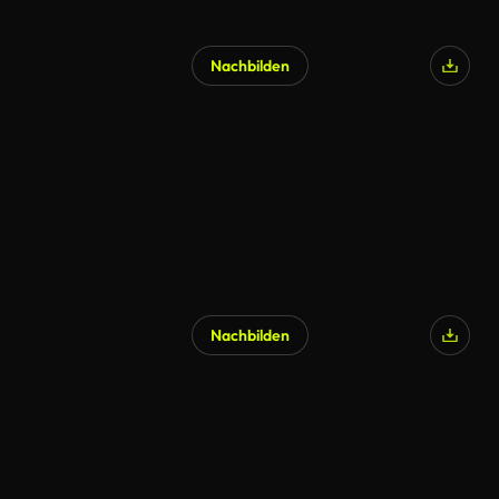
Nachbilden
KI-generiert
Nachbilden
KI-generiert