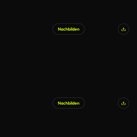
Nachbilden
KI-generiert
Nachbilden
KI-generiert