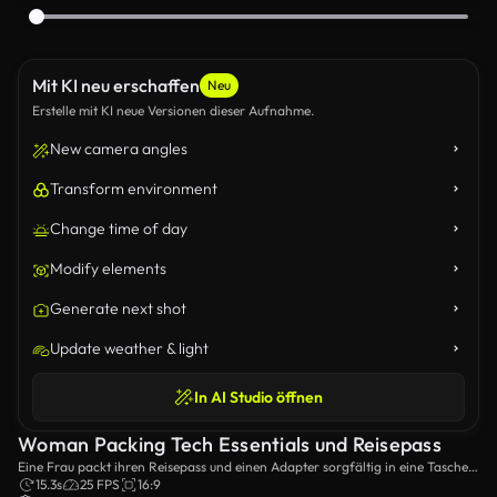
Mit KI neu erschaffen
Neu
Erstelle mit KI neue Versionen dieser Aufnahme.
New camera angles
Transform environment
Change time of day
Modify elements
Generate next shot
Update weather & light
In AI Studio öffnen
Woman Packing Tech Essentials und Reisepass
Eine Frau packt ihren Reisepass und einen Adapter sorgfältig in eine Tasche
und bereitet ihr Tech-Essentials für Reisen vor.
15.3s
25 FPS
16:9