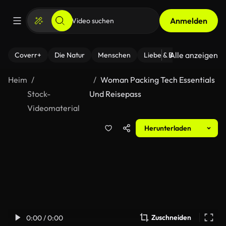
Anmelden
Alle anzeigen
Coverr+
Die Natur
Menschen
Liebe & Beziehungen
F
Heim
Woman Packing Tech Essentials
Stock-
Und Reisepass
Videomaterial
Herunterladen
Zuschneiden
0:00 / 0:00