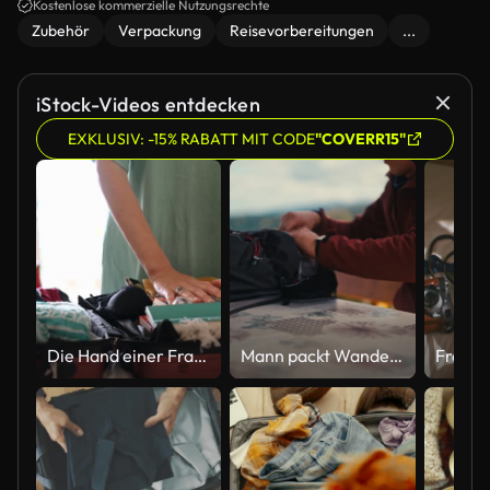
Kostenlose kommerzielle Nutzungsrechte
Zubehör
Verpackung
Reisevorbereitungen
...
iStock-Videos entdecken
EXKLUSIV: -15% RABATT MIT CODE
"COVERR15"
Die Hand einer Frau verpackt Kosmetika und Medikamente für die Reise in eine Tasche mit Reißverschluss.
Mann packt Wanderausrüstung auf einen Tisch im Freien und bereitet sich auf ein Abenteuer vor. Konzept der Outdoor-Aktivitäten, Wandern, Abenteuer, Vorbereitung auf die Erkundung der Natur