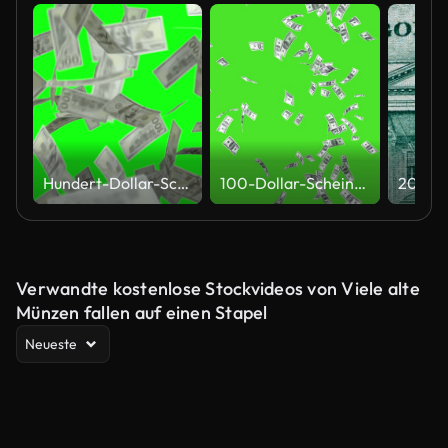
Hundert-Dollar-Scheine, die mit Greenscreen-Hintergrund für visuelle Chroma-Key-Effekte oder Stock-Motion-Graphic-Overlays fallen. Geldregen mit isoliertem Greenscreen-Hintergrund für Finanz-VFX, Anlagekonzepte oder wirtschaftsbezogene Videoinhalte
100-Dollar-Scheine Greenscreen. Regen-Effekte. 3D-Animation Money Rain, Business-Animation Money, Effekte Produktionshintergrund. Vertikales Video.
Verwandte kostenlose Stockvideos von Viele alte
Münzen fallen auf einen Stapel
Neueste