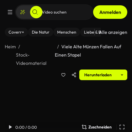
Anmelden
Alle anzeigen
Coverr+
Die Natur
Menschen
Liebe & Beziehungen
F
Heim
Viele Alte Münzen Fallen Auf
Stock-
Einen Stapel
Videomaterial
Herunterladen
Zuschneiden
0:00 / 0:00