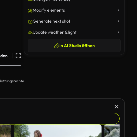
Modify elements
Generate next shot
Update weather & light
In AI Studio öffnen
iden
Nutzungsrechte