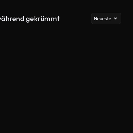
Al
 während gekrümmt
Neueste