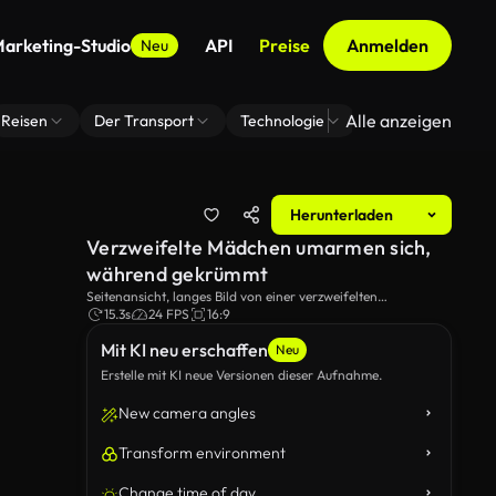
arketing-Studio
API
Preise
Anmelden
Neu
Alle anzeigen
Reisen
Der Transport
Technologie
Zoom Virtuelle H
Herunterladen
Verzweifelte Mädchen umarmen sich,
während gekrümmt
Seitenansicht, langes Bild von einer verzweifelten
rothaarigen Frau, die während der Kreuzung und allein am
15.3s
24 FPS
16:9
Ufer des Flusses nachdenkt.
Mit KI neu erschaffen
Neu
Erstelle mit KI neue Versionen dieser Aufnahme.
New camera angles
Transform environment
Change time of day