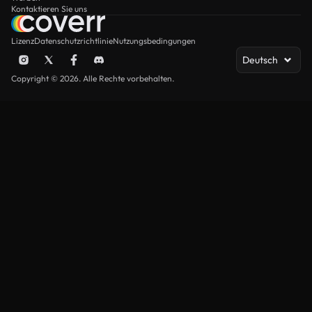
Kontaktieren Sie uns
Lizenz
Datenschutzrichtlinie
Nutzungsbedingungen
Deutsch
Copyright © 2026. Alle Rechte vorbehalten.