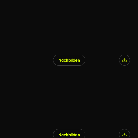
Nachbilden
Nachbilden