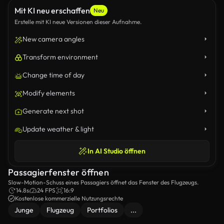
Mit KI neu erschaffen
Neu
Erstelle mit KI neue Versionen dieser Aufnahme.
New camera angles
Transform environment
Change time of day
Modify elements
Generate next shot
Update weather & light
In AI Studio öffnen
Passagierfenster öffnen
Slow-Motion-Schuss eines Passagiers öffnet das Fenster des Flugzeugs.
14.8s
24 FPS
16:9
Kostenlose kommerzielle Nutzungsrechte
Junge
Flugzeug
Portfolios
...