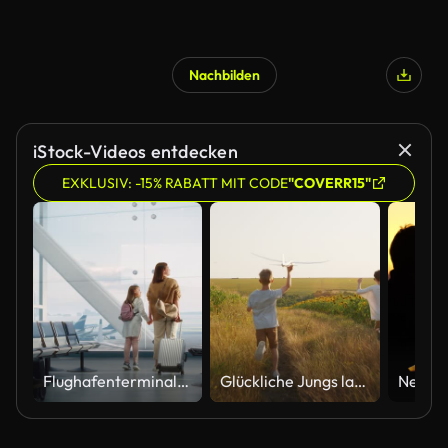
Nachbilden
iStock-Videos entdecken
EXKLUSIV: -15% RABATT MIT CODE
"COVERR15"
Flughafenterminal: Schöne Mutter und süße kleine Tochter warten auf ihren Urlaubsflug und schauen aus dem Fenster für ankommende und abfliegende Flugzeuge. Junge Familie in der Boarding Lounge des Airline Hub
Glückliche Jungs laufen mit Flugzeug Drachenhund Pudel auf Sommerwiese mit Sonnenblumenkorn auf der Landstraße Sonnenuntergang strahlende Sonne. Familienbrüder. Kinder spielen Lifestyle. Freunde Haustier Kindheit. Agro Bauernhof