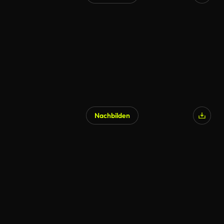
Nachbilden