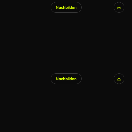
Nachbilden
Nachbilden