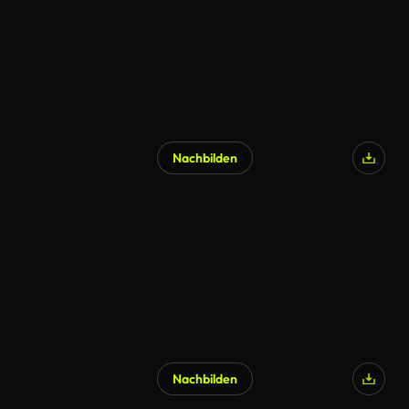
Nachbilden
Nachbilden