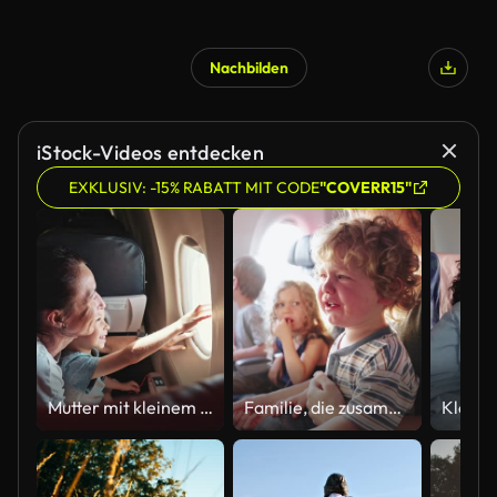
Nachbilden
iStock-Videos entdecken
EXKLUSIV: -15% RABATT MIT CODE
"COVERR15"
Mutter mit kleinem Jungen, der im Flugzeug fliegt. Sie schauen aus dem Fenster und der Junge zeigt mit dem Finger auf den Himmel und die Wolken und die Naturlandschaft, um mit Interesse Luftaufnahmen zu machen. Touristischer Reise-Lifestyle mit Kindern.
Familie, die zusammen im Flugzeug reist