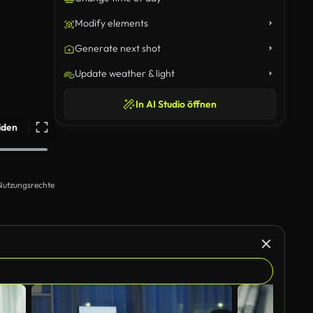
Modify elements
Generate next shot
Update weather & light
In AI Studio öffnen
iden
Nutzungsrechte