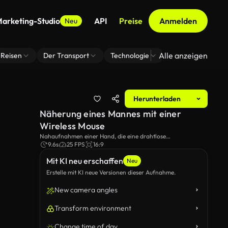
arketing-Studio
API
Preise
Anmelden
Neu
Alle anzeigen
Reisen
Der Transport
Technologie
Zoom Virtuelle H
Herunterladen
Näherung eines Mannes mit einer
Wireless Mouse
Nahaufnahmen einer Hand, die eine drahtlose
Computermaus bewegt.
9.6s
25 FPS
16:9
Mit KI neu erschaffen
Neu
Erstelle mit KI neue Versionen dieser Aufnahme.
New camera angles
Transform environment
Change time of day