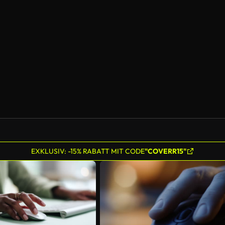
KI-generiert
EXKLUSIV: -15% RABATT MIT CODE
"COVERR15"