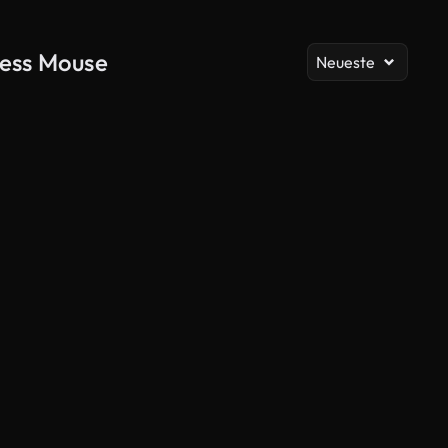
Al
less Mouse
Neueste
KI-generiert