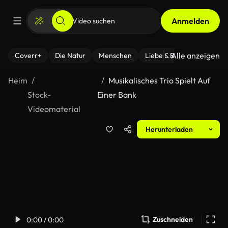
Anmelden
Alle anzeigen
Coverr+
Die Natur
Menschen
Liebe & Beziehungen
F
Heim
Musikalisches Trio Spielt Auf
Stock-
Einer Bank
Videomaterial
Herunterladen
Zuschneiden
0:00 / 0:00