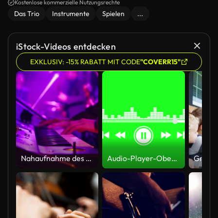
Kostenlose kommerzielle Nutzungsrechte
Das Trio
Instrumente
Spielen
...
iStock-Videos entdecken
EXKLUSIV: -15% RABATT MIT CODE
"COVERR15"
Nahaufnahme des Musikers Hand spielen paino
Audio-Player-Oberfläche auf dem Greenscreen