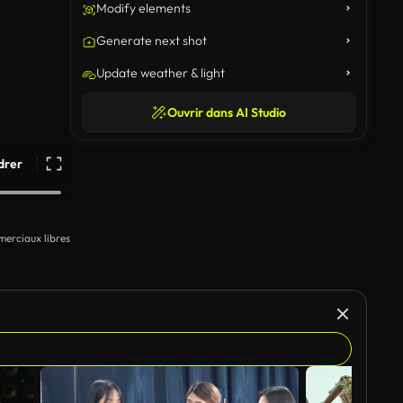
Modify elements
Generate next shot
Update weather & light
Ouvrir dans AI Studio
drer
erciaux libres