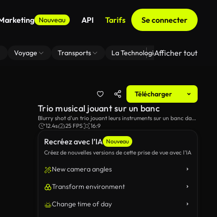
 Marketing
API
Tarifs
Se connecter
Nouveau
Afficher tout
Voyage
Transports
La Technologie
Zoom En Arri
Télécharger
Trio musical jouant sur un banc
Blurry shot d'un trio jouant leurs instruments sur un banc dans
le parc.
12.4s
25 FPS
16:9
Recréez avec l’IA
Nouveau
Créez de nouvelles versions de cette prise de vue avec l’IA
New camera angles
Transform environment
Change time of day