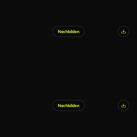
Nachbilden
KI-generiert
Nachbilden
KI-generiert