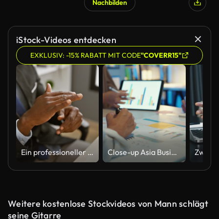
Nachbilden
KI-generiert
iStock-Videos entdecken
EXKLUSIV: -15% RABATT MIT CODE
"COVERR15"
Ein professioneller Afroamerikaner im Anzug gestikuliert während eines Geschäftstreffens in einer modernen Büroumgebung.
Close-up Asia Business People Treffen Plananalyse Statistiken Brainstorming und Header des Teams halten Tablet-Zeige-Diagramm diagramm und Mitarbeiter beachten.
Weitere kostenlose Stockvideos von Mann schlägt
seine Gitarre