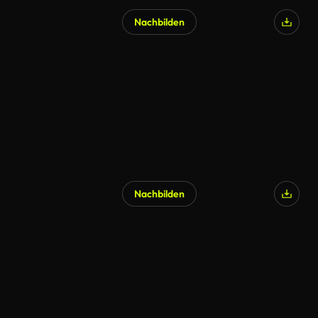
Nachbilden
KI-generiert
Nachbilden
KI-generiert