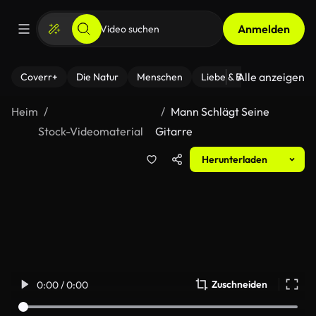
Anmelden
Alle anzeigen
Coverr+
Die Natur
Menschen
Liebe & Beziehungen
F
Heim
Mann Schlägt Seine
Stock-Videomaterial
Gitarre
Herunterladen
Zuschneiden
0:00 / 0:00