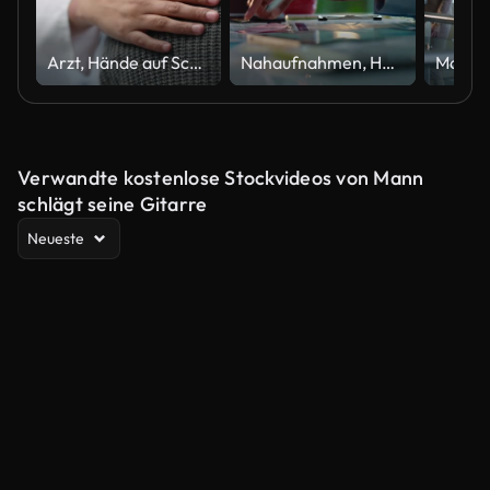
Arzt, Hände auf Schulter und Patient mit Unterstützung, Fürsorge und Freundlichkeit mit Sympathie, Heilung oder Empathie im Krankenhaus. Medizinisches Fachpersonal, Komfort- oder Personenberatung, Gesundheitsfürsorge, Diagnose oder Wellness
Nahaufnahmen, Hände und Brainstorming mit Geschäftsleuten, Planung und Ideen mit einem Projekt, Forschung und Technologie. Mitarbeiter, Gruppe und Kreativität mit Teamwork, Kollaboration und Kooperation mit Lösung
Verwandte kostenlose Stockvideos von Mann
schlägt seine Gitarre
Neueste