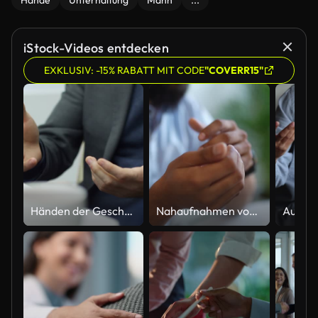
Hände
Unterhaltung
Mann
...
iStock-Videos entdecken
EXKLUSIV: -15% RABATT MIT CODE
"COVERR15"
Händen der Geschäftsmann über etwas sprechen
Nahaufnahmen von unkenntlichen Geschäftsleuten, die am Tisch im Besprechungsraum reden und etwas erklären.