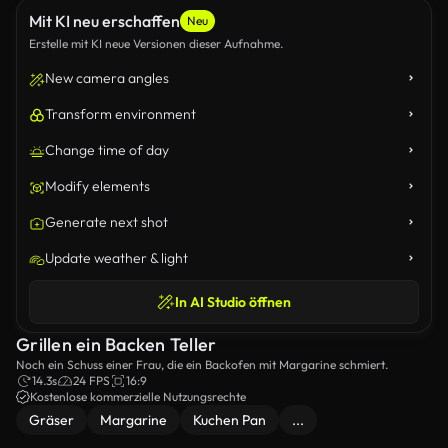
Mit KI neu erschaffen
Neu
Erstelle mit KI neue Versionen dieser Aufnahme.
New camera angles
Transform environment
Change time of day
Modify elements
Generate next shot
Update weather & light
In AI Studio öffnen
Grillen ein Backen Teller
Noch ein Schuss einer Frau, die ein Backofen mit Margarine schmiert.
14.3s
24 FPS
16:9
Kostenlose kommerzielle Nutzungsrechte
Gräser
Margarine
Kuchen Pan
...