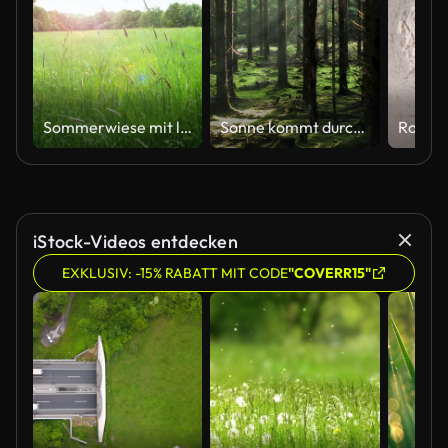
Sommerwiese mit langem Gras, das sanft im Wind weht.
Sonne kommt durch die Bäume
iStock-Videos entdecken
EXKLUSIV: -15% RABATT MIT CODE
"COVERR15"