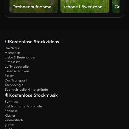
Drohnenaufnahme von oben, in der Fahrzeuge in einen zweispurigen Autobahntunnel fahren, der von dichter grüner Landschaft begrenzt ist
schöne Löwenzahnwiese mit fliegender Blasballpartikel-Animation, Bestäubung im Sommer Naturszene auf Pollenallergie-Saison für Gartenarbeit, Apotheke und Urlaub
Kostenlose Stockvideos
Die Natur
Menschen
Liebe & Beziehungen
Fitness ist
Luftvideografie
Essen & Trinken
Reisen
Der Transport
Technologie
Zoom virtuelle Hintergründe
Kostenlose Stockmusik
Synthese
Elektronische Trommeln
Schlüssel
Klavier
kinematisch
glatte