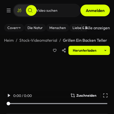
Anmelden
Alle anzeigen
Coverr+
Die Natur
Menschen
Liebe & Beziehungen
F
Heim
Stock-Videomaterial
Grillen Ein Backen Teller
Herunterladen
Zuschneiden
0:00 / 0:00