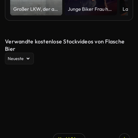
Großer LKW, der an die Laderampe andockt, Verladen von Produkten in die LKWs im Lager, Produkte werden auf die LKWs geladen und dann die Türen des LKW geschlossen, Verladen von Produkten mit Gabelstapler
Junge Biker Frau hält Plastikbecher bei Nacht-Musik-festival
Verwandte kostenlose Stockvideos von Flasche
Bier
Neueste