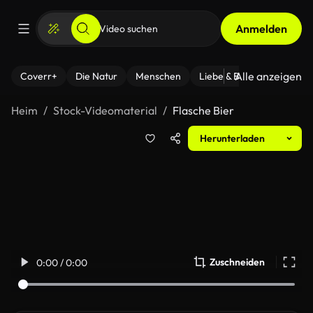
Anmelden
Alle anzeigen
Coverr+
Die Natur
Menschen
Liebe & Beziehungen
F
Heim
Stock-Videomaterial
Flasche Bier
Herunterladen
Zuschneiden
0:00 / 0:00