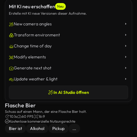
Mit KI neu erschaffen
Neu
Erstelle mit KI neue Versionen dieser Aufnahme.
New camera angles
Transform environment
Change time of day
Modify elements
Generate next shot
Update weather & light
In AI Studio öffnen
Flasche Bier
Schuss auf einen Mann, der eine Flasche Bier holt.
10.1s
60 FPS
16:9
Kostenlose kommerzielle Nutzungsrechte
Bier ist
Alkohol
Pickup
...