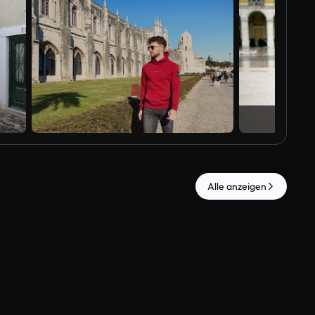
Al
Alle anzeigen