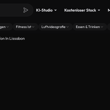
KI-Studio
Kostenloser Stock
M
ngen
Fitness Ist
Luftvideografie
Essen & Trinken
on In Lissabon