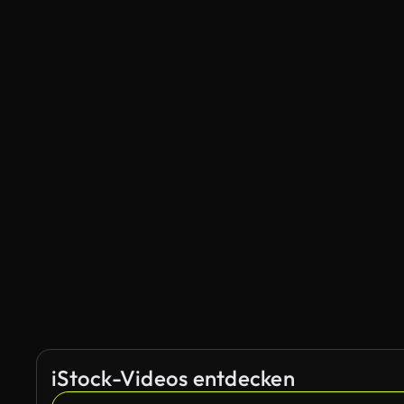
iStock-Videos entdecken