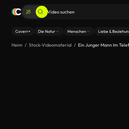
Coverr+
Die Natur
Menschen
Liebe & Beziehu
Heim
Stock-Videomaterial
Ein Junger Mann Im Telef