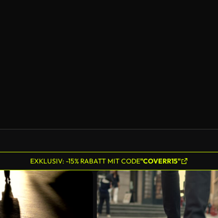
EXKLUSIV: -15% RABATT MIT CODE
"COVERR15"