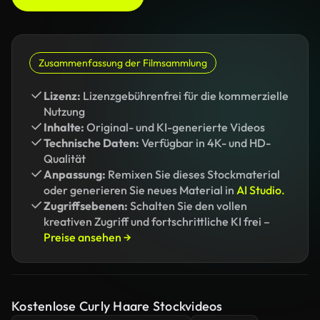
Zusammenfassung der Filmsammlung
Lizenz:
Lizenzgebührenfrei für die kommerzielle
Nutzung
Inhalte:
Original- und KI-generierte Videos
Technische Daten:
Verfügbar in 4K- und HD-
Qualität
Anpassung:
Remixen Sie dieses Stockmaterial
oder generieren Sie neues Material in
AI Studio.
Zugriffsebenen:
Schalten Sie den vollen
kreativen Zugriff und fortschrittliche KI frei –
Preise ansehen →
Kostenlose Curly Haare Stockvideos