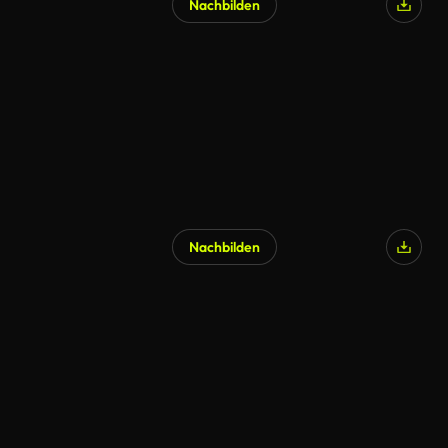
Nachbilden
Nachbilden