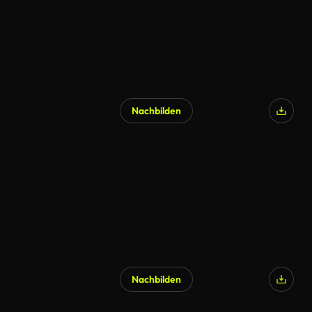
Nachbilden
Nachbilden