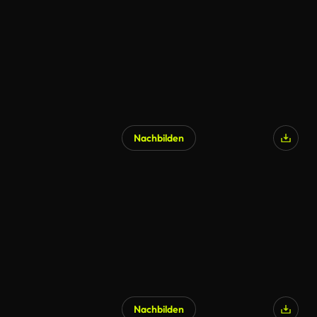
Nachbilden
Nachbilden