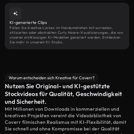
KI-generierte Clips
Füllen Sie kreative Lücken im Handumdrehen mit surrealen,
stilisierten oder abstrakten Curly Haare-Visualisierungen, die von
unseren erstklassigen KI-Modellen generiert werden. Entdecken
Sie mehr in unserem KI-Studio.
Warum entscheiden sich Kreative für Coverr?
Nutzen Sie Original- und KI-gestützte
Stockvideos für Qualität, Geschwindigkeit
und Sicherheit.
Mit Millionen von Downloads in kommerziellen und
kreativen Projekten vereint die Videobibliothek von
Coverr filmischen Realismus mit KI-Flexibilität, damit
Sie schnell und ohne Kompromisse bei der Qualität