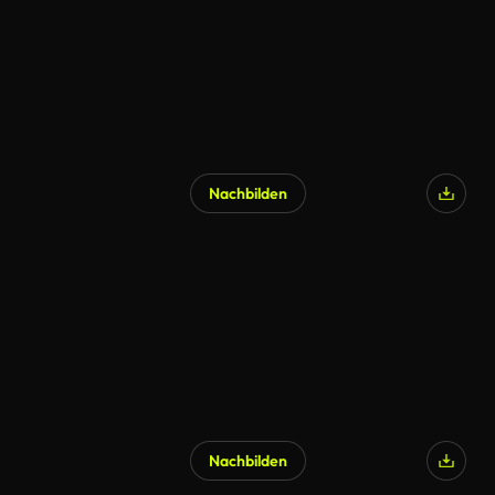
Nachbilden
Nachbilden