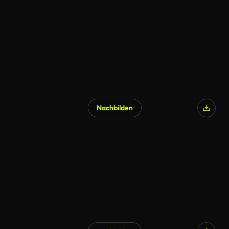
Nachbilden