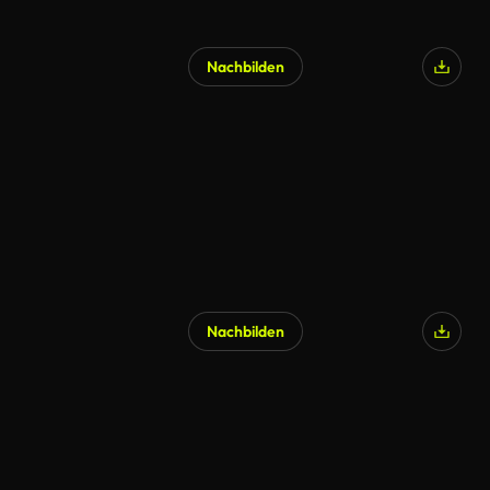
Nachbilden
Nachbilden