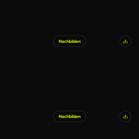
Nachbilden
Nachbilden