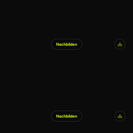
Nachbilden
Nachbilden