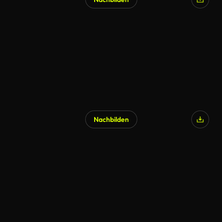
KI-generiert
Nachbilden
KI-generiert