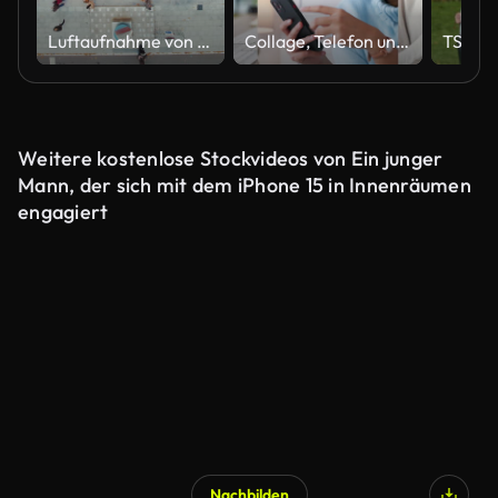
Luftaufnahme von Fußgängern, die über
Collage, Telefon und Hände zum Kommunizieren, Tippen und Netzwerken mit Internet, Technik und Netzwerk. Vielfalt, Smartphone und Menschen mit E-Mail, Chat und SMS für Konversation oder Konnektivität
Weitere kostenlose Stockvideos von Ein junger
Mann, der sich mit dem iPhone 15 in Innenräumen
engagiert
Nachbilden