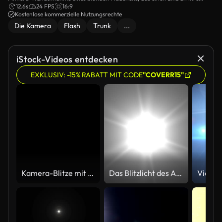
Kamera befestigt.
12.6s
24 FPS
16:9
Kostenlose kommerzielle Nutzungsrechte
Die Kamera
Flash
Trunk
...
iStock-Videos entdecken
EXKLUSIV: -15% RABATT MIT CODE
"COVERR15"
Kamera-Blitze mit Audio-Schwarz & Weiß (Full HD)
Das Blitzlicht des Auslösers der Kamera.