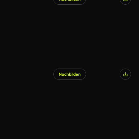
Nachbilden