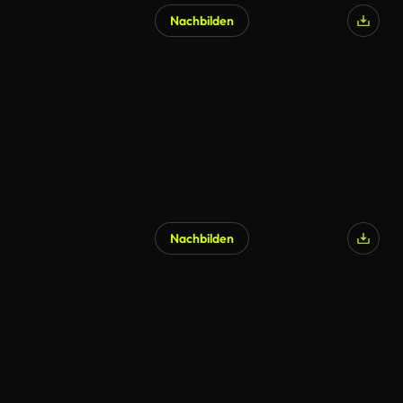
Nachbilden
Nachbilden