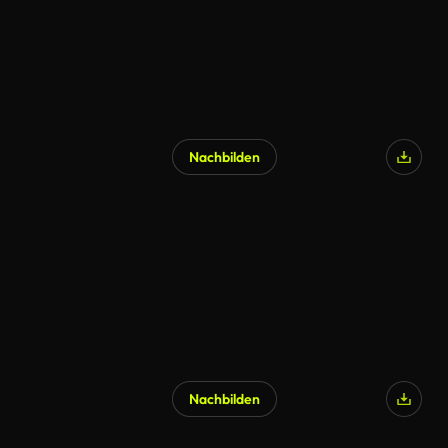
Nachbilden
KI-generiert
Nachbilden
KI-generiert