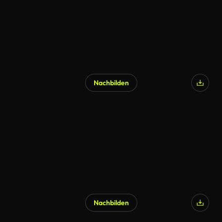
Nachbilden
Nachbilden