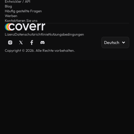
Entwickler / API
Blog
Häufig gestellte Fragen
Werben
Kontaktieren Sie uns
Lizenz
Datenschutzrichtlinie
Nutzungsbedingungen
Deutsch
Copyright © 2026. Alle Rechte vorbehalten.