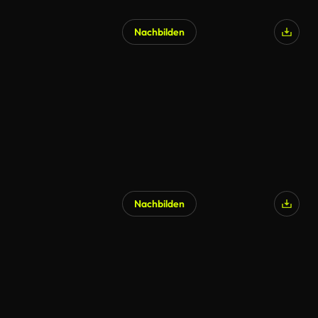
Nachbilden
Nachbilden