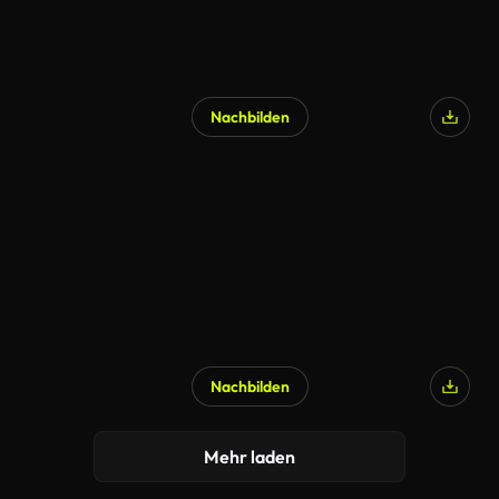
Nachbilden
Nachbilden
Mehr laden