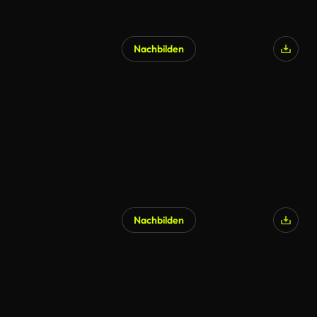
Nachbilden
Nachbilden