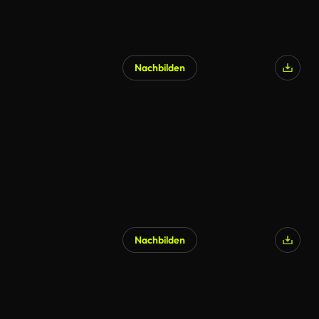
Nachbilden
Nachbilden
KI-generiert