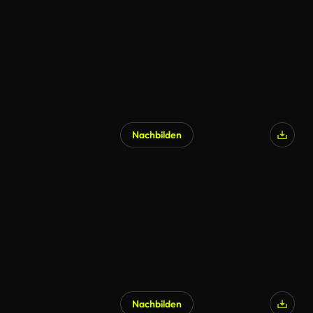
Nachbilden
KI-generiert
Nachbilden