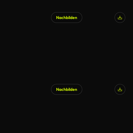
Nachbilden
Nachbilden