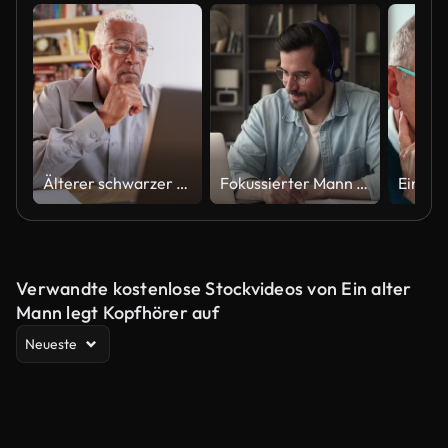
Älterer schwarzer Mann, der von zu Hause aus am Laptop arbeitet
Fokussierter Mann trägt Kopfhörer mit Laptop schreiben Notizen studieren online
Verwandte kostenlose Stockvideos von Ein alter
Mann legt Kopfhörer auf
Neueste