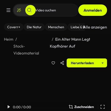
Anmelden
Alle anzeigen
Coverr+
Die Natur
Menschen
Liebe & Beziehungen
F
Heim
Ein Alter Mann Legt
Stock-
Kopfhörer Auf
Videomaterial
Herunterladen
Zuschneiden
0:00 / 0:00