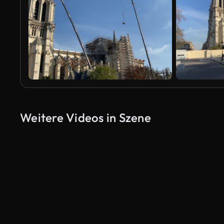
Weitere Videos in Szene