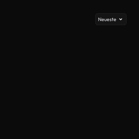
Al
Neueste