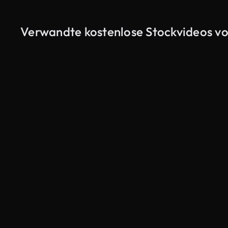
Verwandte kostenlose Stockvideos von