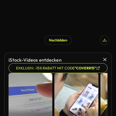
Nachbilden
iStock-Videos entdecken
EXKLUSIV: -15% RABATT MIT CODE
"COVERR15"