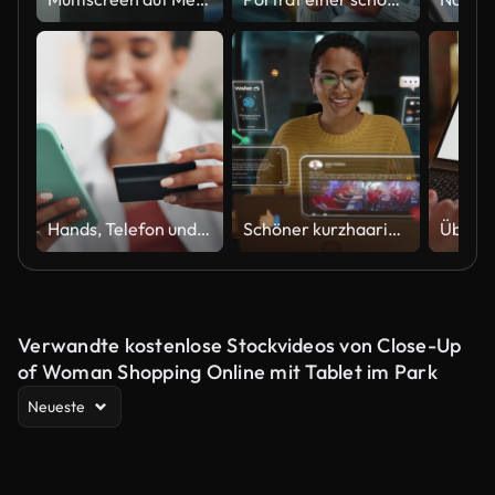
Hands, Telefon und Kreditkarte für Online-Shopping zu Hause, E-Commerce-Anmeldung und Fintech-Zahlung auf dem Sofa. Glückliche Frau oder Benutzer mit Mobile Banking, um Kontostand, Passwort oder Abonnement für Premium zu überprüfen
Schöner kurzhaariger Projektmanager, der im Büro am Computer arbeitet. Augmented-Reality-Social-Media-Symbole erscheinen vom Laptop des Arbeiters. Internet der Dinge, Internetkonnektivität und Online-Konzept.
Verwandte kostenlose Stockvideos von Close-Up
of Woman Shopping Online mit Tablet im Park
Neueste