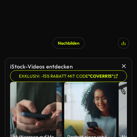
Nachbilden
iStock-Videos entdecken
EXKLUSIV: -15% RABATT MIT CODE
"COVERR15"
Multiscreen auf Menschen mit Smartphone im Alltag. Menschen, die das Mobiltelefon benutzen. No-Handy-Phobie. Multiscreen-Filmmaterial. Split-Bildschirm-Variation.
Porträt einer schönen authentischen Latina-Frau in einem stilvollen gemütlichen Wohnzimmer mit Smartphone zu Hause. Sie surft im Internet und überprüft Videos in sozialen Netzwerken und hat Spaß.