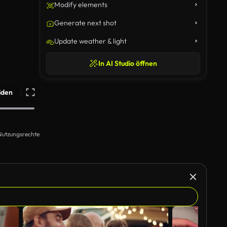
Modify elements
Generate next shot
Update weather & light
In AI Studio öffnen
iden
Nutzungsrechte