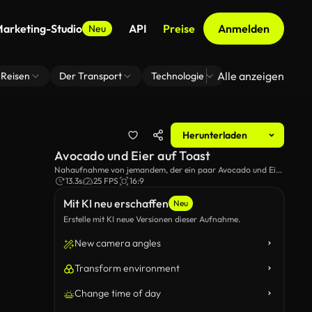
arketing-Studio
API
Preise
Anmelden
Neu
Alle anzeigen
Reisen
Der Transport
Technologie
Zoom Virtuelle H
Herunterladen
Avocado und Eier auf Toast
Nahaufnahme von jemandem, der ein paar Avocado und Eier
auf Toast zubereitet.
13.3s
25 FPS
16:9
Mit KI neu erschaffen
Neu
Erstelle mit KI neue Versionen dieser Aufnahme.
New camera angles
Transform environment
Change time of day