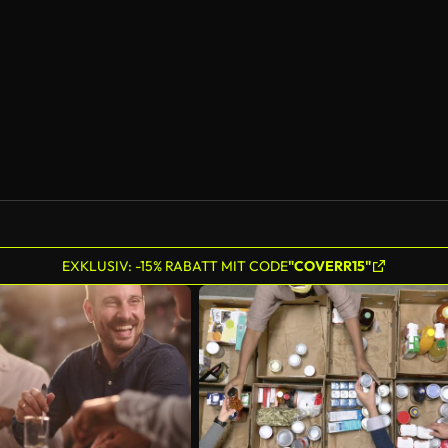
KI-generiert
EXKLUSIV: -15% RABATT MIT CODE
"COVERR15"