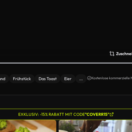
Zuschne
Kostenlose kommerzielle 
and
Frühstück
Das Toast
Eier
...
EXKLUSIV: -15% RABATT MIT CODE
"COVERR15"