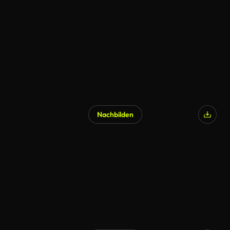
Nachbilden