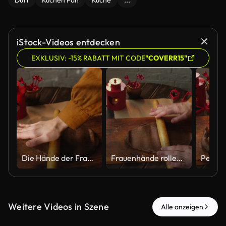
Duft
Kuchen Pan
Küche
...
iStock-Videos entdecken
EXKLUSIV: -15% RABATT MIT CODE
"COVERR15"
Die Hände der Frauen rollen Schokoladenteig mit dem Nudelholz aus
Frauenhände rollen den Teig mit dem Nudelholz aus
Weitere Videos in Szene
Alle anzeigen