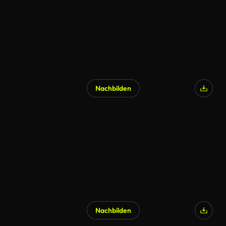
Nachbilden
Nachbilden