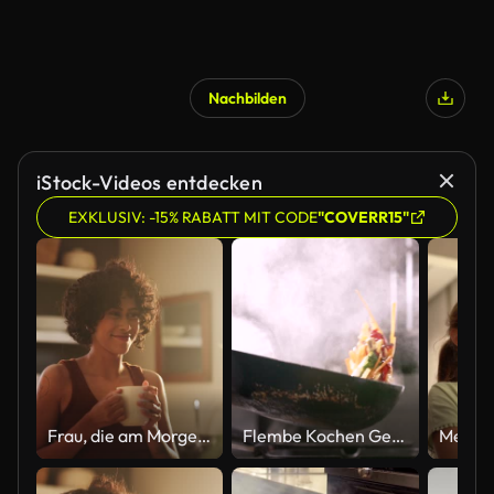
Nachbilden
iStock-Videos entdecken
EXKLUSIV: -15% RABATT MIT CODE
"COVERR15"
Frau, die am Morgen Kaffee und Aroma riecht, glücklich und entspannend mit heißem Getränk zu Hause. Weibliche Person, denkendes und friedliches Getränk oder Kontemplation am Wochenende, Tagträumen und Duft in der Küche
Flembe Kochen Gemüse