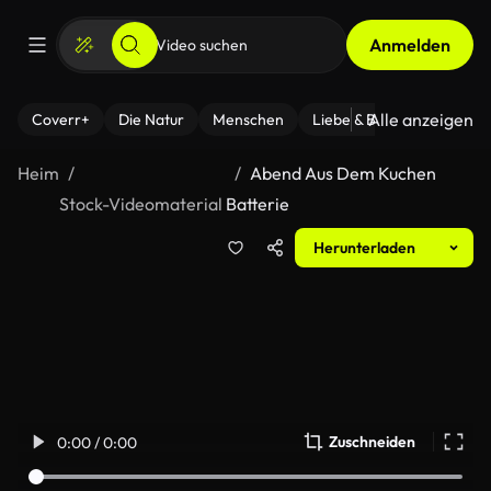
Anmelden
Alle anzeigen
Coverr+
Die Natur
Menschen
Liebe & Beziehungen
F
Heim
Abend Aus Dem Kuchen
Stock-Videomaterial
Batterie
Herunterladen
Zuschneiden
0:00 / 0:00