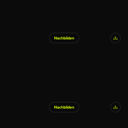
Nachbilden
Nachbilden