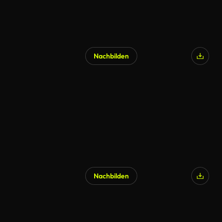
Nachbilden
Nachbilden