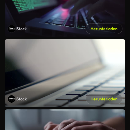
iStock
Herunterladen
iStock
Herunterladen