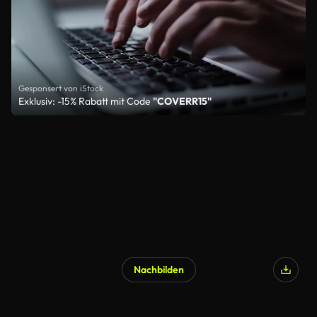
Gesponsert von iStock
Exklusiv: -15% Rabatt mit Code
"COVERR15"
Nachbilden