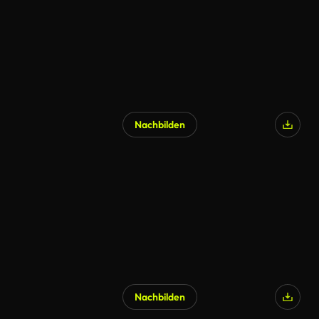
Nachbilden
Nachbilden