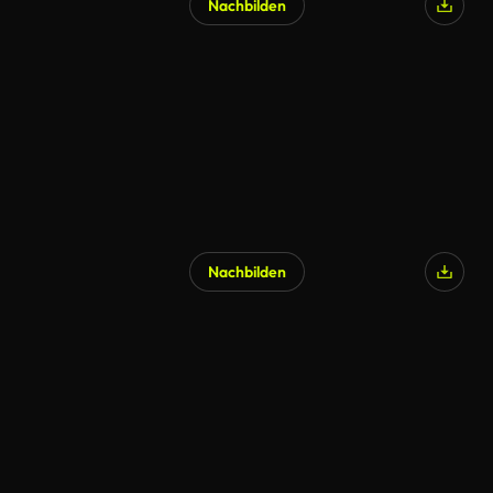
Nachbilden
Nachbilden