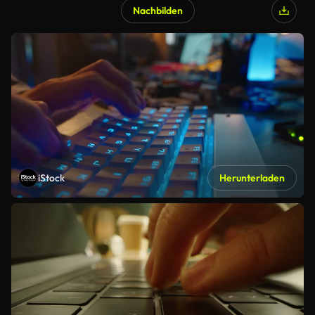
Nachbilden
iStock
Herunterladen