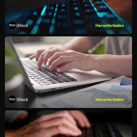
iStock
Herunterladen
iStock
Herunterladen