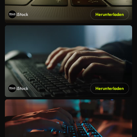
iStock
Herunterladen
iStock
Herunterladen