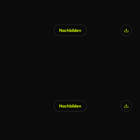
Nachbilden
Nachbilden