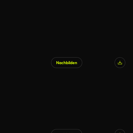
Nachbilden