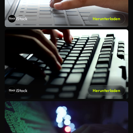
iStock
Herunterladen
iStock
Herunterladen