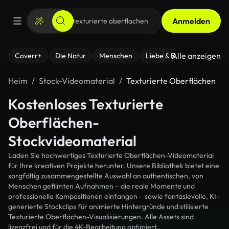
Anmelden
Alle anzeigen
Coverr+
Die Natur
Menschen
Liebe & Beziehungen
F
Heim
Stock-Videomaterial
Texturierte Oberflächen
Kostenloses Texturierte
Oberflächen-
Stockvideomaterial
Laden Sie hochwertiges Texturierte Oberflächen-Videomaterial
für Ihre kreativen Projekte herunter. Unsere Bibliothek bietet eine
sorgfältig zusammengestellte Auswahl an authentischen, von
Menschen gefilmten Aufnahmen – die reale Momente und
professionelle Kompositionen einfangen – sowie fantasievolle, KI-
generierte Stockclips für animierte Hintergründe und stilisierte
Texturierte Oberflächen-Visualisierungen. Alle Assets sind
lizenzfrei und für die 4K-Bearbeitung optimiert.