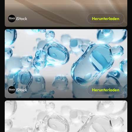
iStock
Herunterladen
iStock
Herunterladen