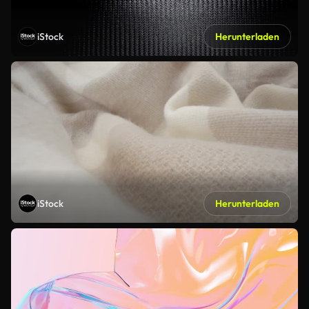
iStock
Herunterladen
iStock
Herunterladen