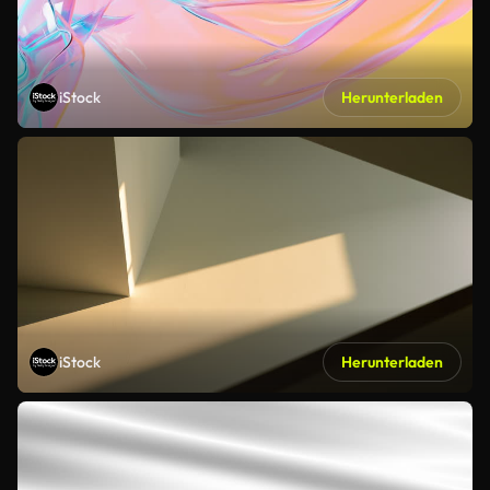
iStock
Herunterladen
iStock
Herunterladen