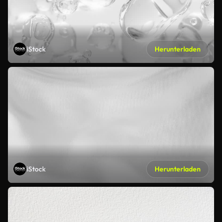
iStock
Herunterladen
iStock
Herunterladen