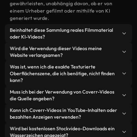
gewährleisten, unabhängig davon, ob er von
einem Urheber gefilmt oder mithilfe von KI
generiert wurde.
Beinhaltet diese Sammlung reales Filmmaterial
oder KI-Videos?
Beides. Es handelt sich um eine Hybridbibliothek
Wird die Verwendung dieser Videos meine
aus realen, von Menschen aufgenommenen
Website verlangsamen?
Filmaufnahmen zum Thema Texturierte
Nicht, wenn Sie unsere optimierten Versionen
Was ist, wenn ich die exakte Texturierte
Oberflächen und KI-generierten Videos. Jedes
wählen. Wir bieten schlanke, webfähige Formate,
Oberflächenszene, die ich benötige, nicht finden
Video ist eindeutig beschriftet, sodass Sie immer
die für die Hintergrundverarbeitung entwickelt
kann?
wissen, was Sie verwenden.
wurden – so bleibt die Qualität hoch, während
Mit Coverr AI Studio erstellen Sie im
Muss ich bei der Verwendung von Coverr-Videos
gleichzeitig die Ladezeiten minimiert und
Handumdrehen ein solches Video. Beschreiben Sie
die Quelle angeben?
Kennzahlen wie LCP verbessert werden.
einfach die Szene – zum Beispiel "Texturierte
Eine Namensnennung ist nicht erforderlich. Alle
Kann ich Coverr-Videos in YouTube-Inhalten oder
Oberflächen bei Sonnenuntergang" – und das
Videos in unserer Stockbibliothek sind lizenzfrei
bezahlten Anzeigen verwenden?
Studio generiert innerhalb von Sekunden ein
und können ohne Nennung des Urhebers
individuelles Video für Sie, das unseren
Ja. Sämtliches Stockmaterial von Coverr darf in
Wird bei kostenlosen Stockvideo-Downloads ein
verwendet werden – wir freuen uns aber immer
Lizenzbestimmungen entspricht.
monetarisierten YouTube-Videos, Social-Media-
Wasserzeichen angezeigt?