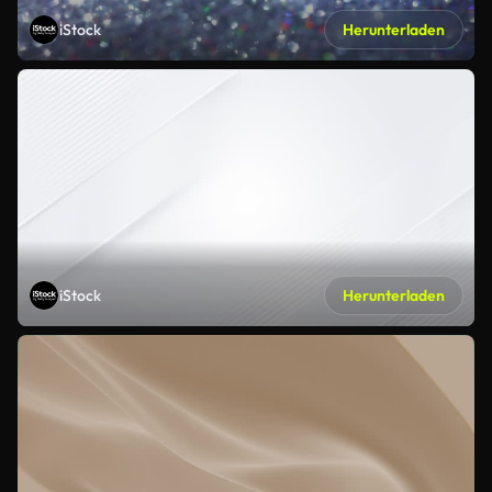
iStock
Herunterladen
iStock
Herunterladen