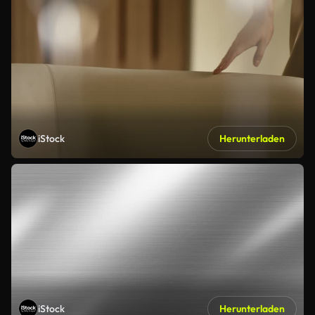
iStock
Herunterladen
iStock
Herunterladen