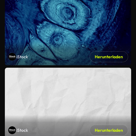
iStock
Herunterladen
iStock
Herunterladen