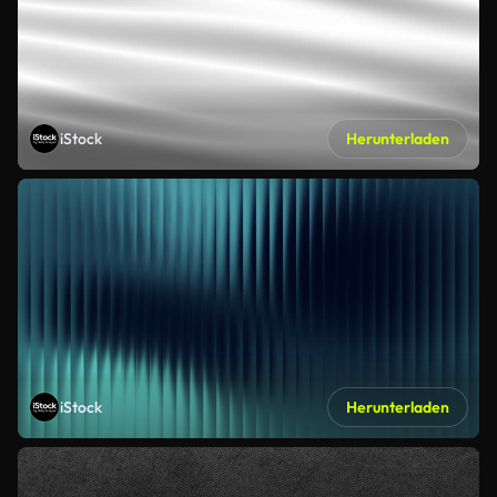
iStock
Herunterladen
iStock
Herunterladen