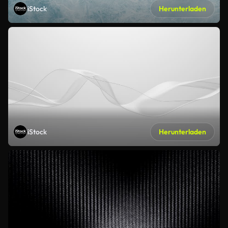
iStock
Herunterladen
iStock
Herunterladen