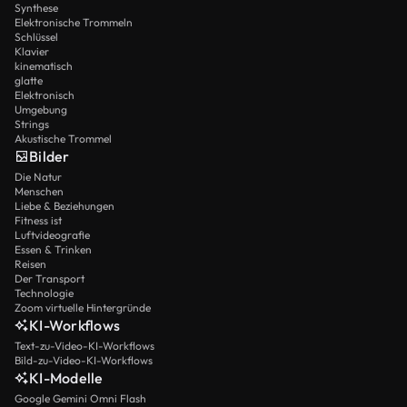
Synthese
Elektronische Trommeln
Schlüssel
Klavier
kinematisch
glatte
Elektronisch
Umgebung
Strings
Akustische Trommel
Bilder
Die Natur
Menschen
Liebe & Beziehungen
Fitness ist
Luftvideografie
Essen & Trinken
Reisen
Der Transport
Technologie
Zoom virtuelle Hintergründe
KI-Workflows
Text-zu-Video-KI-Workflows
Bild-zu-Video-KI-Workflows
KI-Modelle
Google Gemini Omni Flash