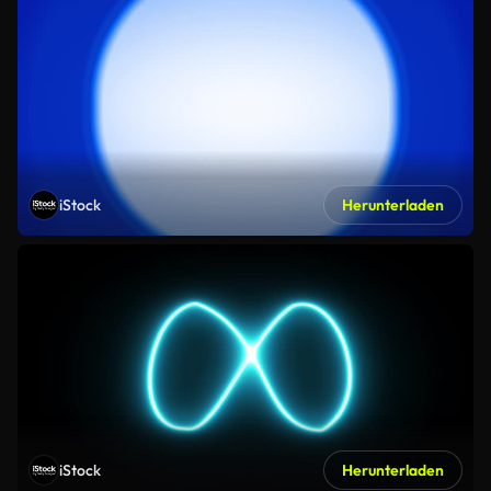
iStock
Herunterladen
iStock
Herunterladen