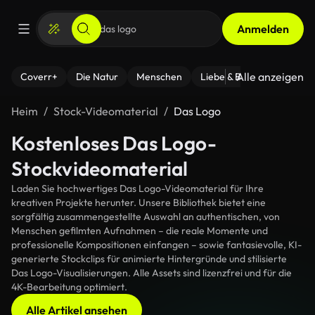
Anmelden
Alle anzeigen
Coverr+
Die Natur
Menschen
Liebe & Beziehungen
F
Heim
Stock-Videomaterial
Das Logo
Kostenloses Das Logo-
Stockvideomaterial
Laden Sie hochwertiges Das Logo-Videomaterial für Ihre
kreativen Projekte herunter. Unsere Bibliothek bietet eine
sorgfältig zusammengestellte Auswahl an authentischen, von
Menschen gefilmten Aufnahmen – die reale Momente und
professionelle Kompositionen einfangen – sowie fantasievolle, KI-
generierte Stockclips für animierte Hintergründe und stilisierte
Das Logo-Visualisierungen. Alle Assets sind lizenzfrei und für die
4K-Bearbeitung optimiert.
Alle Artikel ansehen