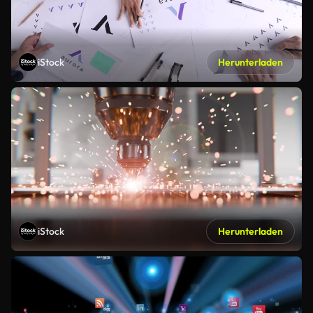
iStock
Herunterladen
iStock
Herunterladen