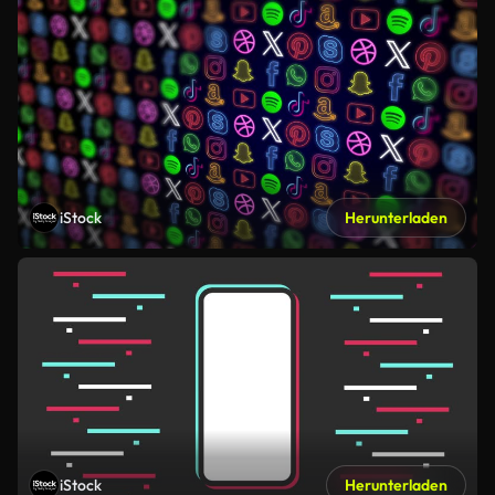
iStock
Herunterladen
iStock
Herunterladen