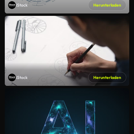
iStock
Herunterladen
iStock
Herunterladen