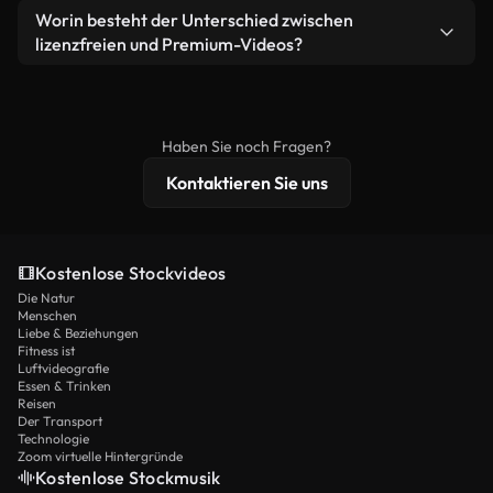
weiterverbreiten.
Ja. Sie dürfen unsere Videos gerne kürzen,
Worin besteht der Unterschied zwischen
Videomaterial.
bearbeiten oder neu zusammenstellen. Achten Sie
lizenzfreien und Premium-Videos?
nur darauf, dass das Endprodukt unserer Lizenz
Lizenzfreie Videos beinhalten kommerzielle
entspricht und nicht als ungeschnittenes
Nutzungsrechte, während Premium-Inhalte
Stockmaterial weiterverbreitet wird.
exklusives Filmmaterial, 4K-Auflösung und
Haben Sie noch Fragen?
erweiterten Lizenzschutz bieten.
Kontaktieren Sie uns
Kostenlose Stockvideos
Die Natur
Menschen
Liebe & Beziehungen
Fitness ist
Luftvideografie
Essen & Trinken
Reisen
Der Transport
Technologie
Zoom virtuelle Hintergründe
Kostenlose Stockmusik