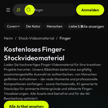
Anmelden
Alle anzeigen
Coverr+
Die Natur
Menschen
Liebe & Beziehungen
F
Heim
Stock-Videomaterial
Finger
Kostenloses Finger-
Stockvideomaterial
Laden Sie hochwertiges Finger-Videomaterial für Ihre kreativen
Projekte herunter. Unsere Bibliothek bietet eine sorgfältig
zusammengestellte Auswahl an authentischen, von Menschen
gefilmten Aufnahmen – die reale Momente und professionelle
Kompositionen einfangen – sowie fantasievolle, KI-generierte
Stockclips für animierte Hintergründe und stilisierte Finger-
Visualisierungen. Alle Assets sind lizenzfrei und für die 4K-
Bearbeitung optimiert.
Alle Artikel ansehen