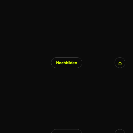
Nachbilden