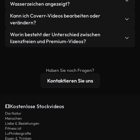
monetarisierten YouTube-Videos, Social-Media-
Wasserzeichen angezeigt?
darüber.
Werbeaktionen und Kundenanzeigen verwendet
Nein. Keines unserer kostenlosen Videos – egal ob
Kann ich Coverr-Videos bearbeiten oder
werden – solange Sie das Material selbst nicht als
echt oder KI-generiert – enthält Wasserzeichen.
verändern?
eigenständiges Produkt weiterverkaufen oder
Sie erhalten sauberes, sofort einsatzbereites
weiterverbreiten.
Ja. Sie dürfen unsere Videos gerne kürzen,
Worin besteht der Unterschied zwischen
Videomaterial.
bearbeiten oder neu zusammenstellen. Achten Sie
lizenzfreien und Premium-Videos?
nur darauf, dass das Endprodukt unserer Lizenz
Lizenzfreie Videos beinhalten kommerzielle
entspricht und nicht als ungeschnittenes
Nutzungsrechte, während Premium-Inhalte
Stockmaterial weiterverbreitet wird.
exklusives Filmmaterial, 4K-Auflösung und
Haben Sie noch Fragen?
erweiterten Lizenzschutz bieten.
Kontaktieren Sie uns
Kostenlose Stockvideos
Die Natur
Menschen
Liebe & Beziehungen
Fitness ist
Luftvideografie
Essen & Trinken