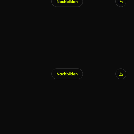
Nachbilden
Nachbilden