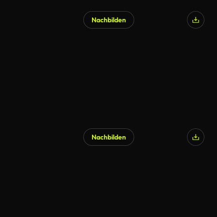
Nachbilden
Nachbilden