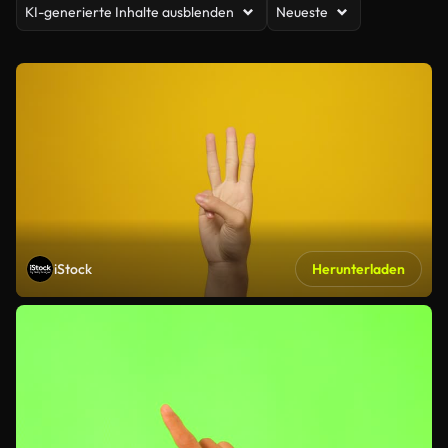
KI-generierte Inhalte ausblenden
Neueste
iStock
Herunterladen