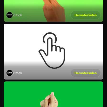
iStock
Herunterladen
iStock
Herunterladen