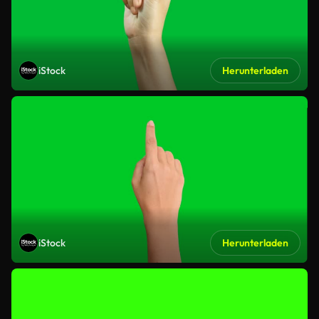
iStock
Herunterladen
iStock
Herunterladen