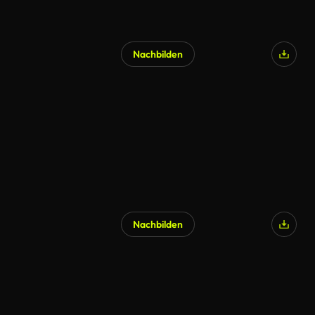
Nachbilden
Nachbilden