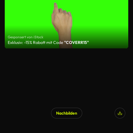
Gesponsert von iStock
Exklusiv: -15% Rabatt mit Code
"COVERR15"
Nachbilden