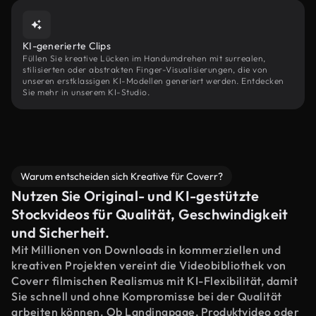
KI-generierte Clips
Füllen Sie kreative Lücken im Handumdrehen mit surrealen,
stilisierten oder abstrakten Finger-Visualisierungen, die von
unseren erstklassigen KI-Modellen generiert werden. Entdecken
Sie mehr in unserem KI-Studio.
Warum entscheiden sich Kreative für Coverr?
Nutzen Sie Original- und KI-gestützte
Stockvideos für Qualität, Geschwindigkeit
und Sicherheit.
Mit Millionen von Downloads in kommerziellen und
kreativen Projekten vereint die Videobibliothek von
Coverr filmischen Realismus mit KI-Flexibilität, damit
Sie schnell und ohne Kompromisse bei der Qualität
arbeiten können. Ob Landingpage, Produktvideo oder