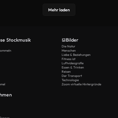
Mehr laden
ose Stockmusik
Bilder
Die Natur
Trommeln
Menschen
Liebe & Beziehungen
Fitness ist
Luftvideografie
Essen & Trinken
Reisen
Der Transport
Technologie
mmel
Zoom virtuelle Hintergründe
ehmen
 Fragen