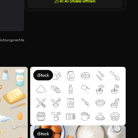
In AI Studio öffnen
Nutzungsrechte
iStock
iStock