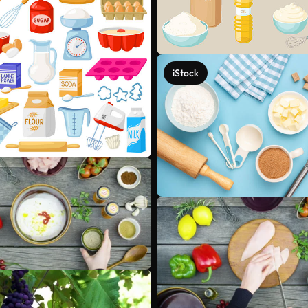
iStock