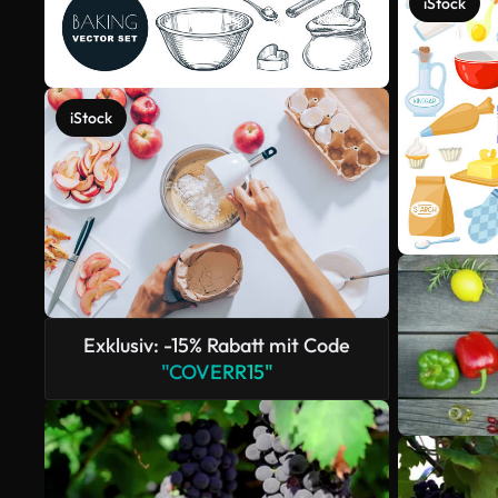
iStock
iStock
Exklusiv: -15% Rabatt mit Code
"COVERR15"