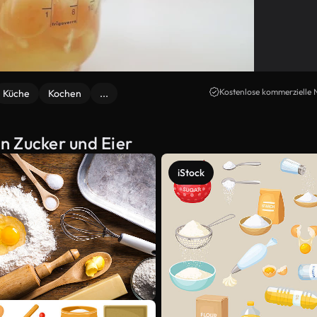
Kostenlose kommerzielle 
Küche
Kochen
...
n Zucker und Eier
iStock