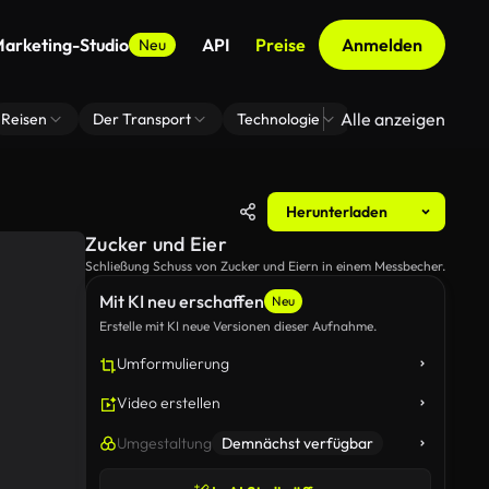
arketing-Studio
API
Preise
Anmelden
Neu
Alle anzeigen
Reisen
Der Transport
Technologie
Zoom Virtuelle H
Herunterladen
Zucker und Eier
Schließung Schuss von Zucker und Eiern in einem Messbecher.
Mit KI neu erschaffen
Neu
Erstelle mit KI neue Versionen dieser Aufnahme.
Umformulierung
Video erstellen
Umgestaltung
Demnächst verfügbar