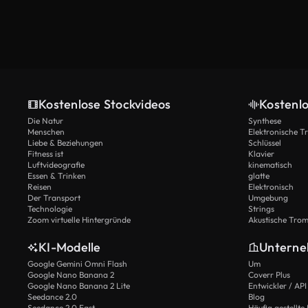
Kostenlose Stockvideos
Kostenl
Die Natur
Synthese
Menschen
Elektronische 
Liebe & Beziehungen
Schlüssel
Fitness ist
Klavier
Luftvideografie
kinematisch
Essen & Trinken
glatte
Reisen
Elektronisch
Der Transport
Umgebung
Technologie
Strings
Zoom virtuelle Hintergründe
Akustische Tro
KI-Modelle
Untern
Google Gemini Omni Flash
Um
Google Nano Banana 2
Coverr Plus
Google Nano Banana 2 Lite
Entwickler / API
Seedance 2.0
Blog
Seedance 2.0 Fast
Häufig gestellte