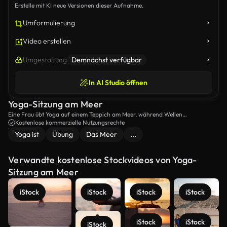
Erstelle mit KI neue Versionen dieser Aufnahme.
Umformulierung
Video erstellen
Umgestaltung
Demnächst verfügbar
In AI Studio öffnen
Yoga-Sitzung am Meer
Eine Frau übt Yoga auf einem Teppich am Meer, während Wellen
zusammenbrechen und der Himmel dunkel wird.
Kostenlose kommerzielle Nutzungsrechte
Yoga ist
Übung
Das Meer
...
Verwandte kostenlose Stockvideos von Yoga-
Sitzung am Meer
iStock
iStock
iStock
iStock
iStock
iStock
iStock