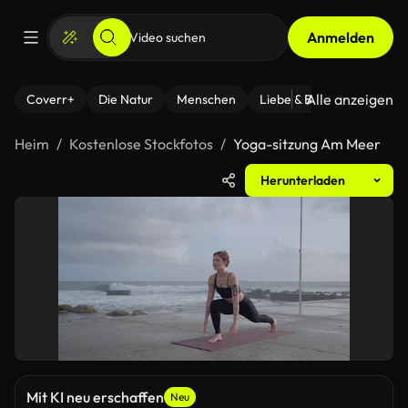
Anmelden
Alle anzeigen
Coverr+
Die Natur
Menschen
Liebe & Beziehungen
F
Heim
Kostenlose Stockfotos
Yoga-sitzung Am Meer
Herunterladen
Mit KI neu erschaffen
Neu