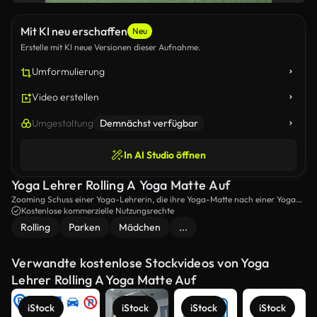
Mit KI neu erschaffen
Neu
Erstelle mit KI neue Versionen dieser Aufnahme.
Umformulierung
Video erstellen
Umgestaltung
Demnächst verfügbar
In AI Studio öffnen
Yoga Lehrer Rolling A Yoga Matte Auf
Zooming Schuss einer Yoga-Lehrerin, die ihre Yoga-Matte nach einer Yoga-
Sitzung im Park rollt.
Kostenlose kommerzielle Nutzungsrechte
Rolling
Parken
Mädchen
...
Verwandte kostenlose Stockvideos von Yoga
Lehrer Rolling A Yoga Matte Auf
iStock
iStock
iStock
iStock