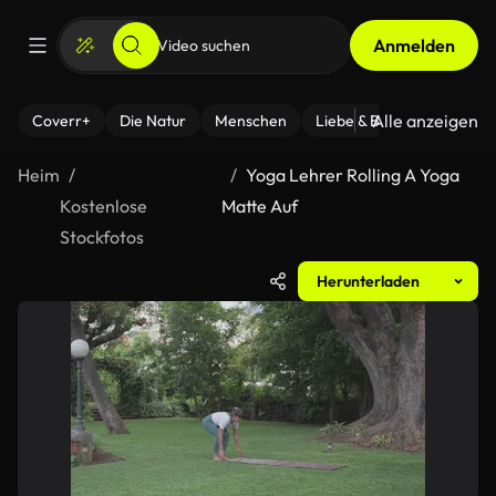
Anmelden
Alle anzeigen
Coverr+
Die Natur
Menschen
Liebe & Beziehungen
F
Heim
Yoga Lehrer Rolling A Yoga
Kostenlose
Matte Auf
Stockfotos
Herunterladen