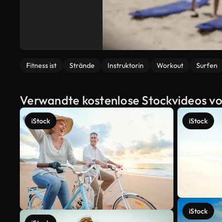
Fitness ist
Strände
Instruktorin
Workout
Surfen
Verwandte kostenlose Stockvideos v
iStock
iStock
iStock