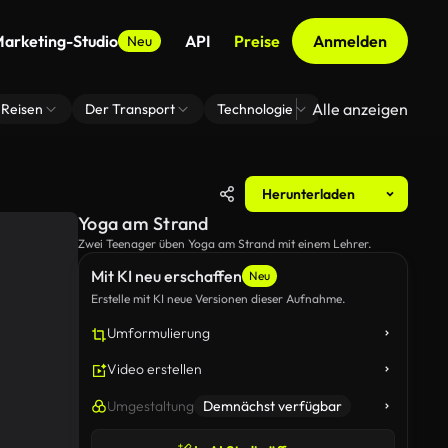
arketing-Studio
API
Preise
Anmelden
Neu
Alle anzeigen
Reisen
Der Transport
Technologie
Zoom Virtuelle H
Herunterladen
Yoga am Strand
Zwei Teenager üben Yoga am Strand mit einem Lehrer.
Mit KI neu erschaffen
Neu
Erstelle mit KI neue Versionen dieser Aufnahme.
Umformulierung
Video erstellen
Umgestaltung
Demnächst verfügbar