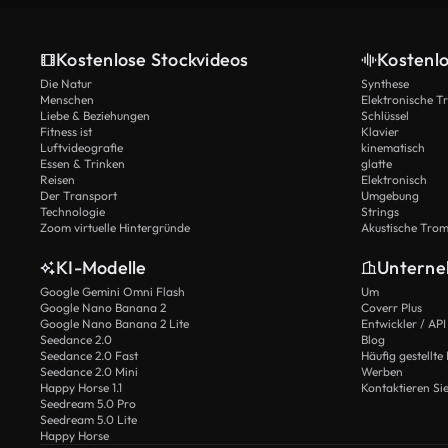
Kostenlose Stockvideos
Kostenl
Die Natur
Synthese
Menschen
Elektronische 
Liebe & Beziehungen
Schlüssel
Fitness ist
Klavier
Luftvideografie
kinematisch
Essen & Trinken
glatte
Reisen
Elektronisch
Der Transport
Umgebung
Technologie
Strings
Zoom virtuelle Hintergründe
Akustische Tro
KI-Modelle
Untern
Google Gemini Omni Flash
Um
Google Nano Banana 2
Coverr Plus
Google Nano Banana 2 Lite
Entwickler / API
Seedance 2.0
Blog
Seedance 2.0 Fast
Häufig gestellte
Seedance 2.0 Mini
Werben
Happy Horse 1.1
Kontaktieren Si
Seedream 5.0 Pro
Seedream 5.0 Lite
Happy Horse