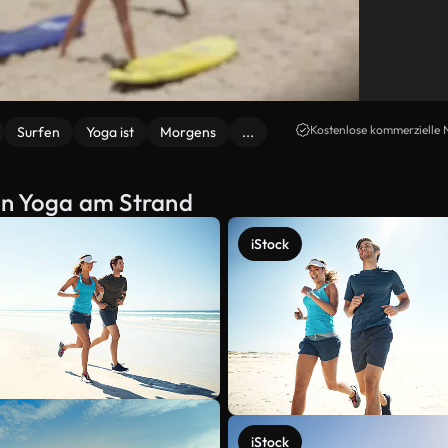
Kostenlose kommerzielle 
Surfen
Yoga ist
Morgens
...
on Yoga am Strand
iStock
iStock