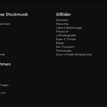
ose Stockmusik
Bilder
Die Natur
Trommeln
Menschen
Liebe & Beziehungen
Fitness ist
Luftvideografie
Essen & Trinken
Reisen
Der Transport
Technologie
mmel
Zoom virtuelle Hintergründe
ehmen
 Fragen
e uns