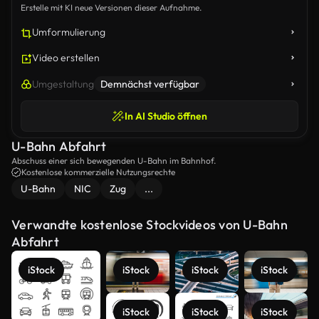
Erstelle mit KI neue Versionen dieser Aufnahme.
Umformulierung
Video erstellen
Umgestaltung
Demnächst verfügbar
In AI Studio öffnen
U-Bahn Abfahrt
Abschuss einer sich bewegenden U-Bahn im Bahnhof.
Kostenlose kommerzielle Nutzungsrechte
U-Bahn
NIC
Zug
...
Verwandte kostenlose Stockvideos von U-Bahn
Abfahrt
iStock
iStock
iStock
iStock
iStock
iStock
iStock