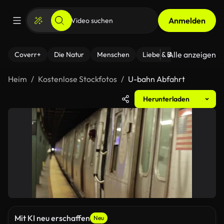
Anmelden
Alle anzeigen
Coverr+
Die Natur
Menschen
Liebe & Beziehungen
F
Heim
Kostenlose Stockfotos
U-bahn Abfahrt
Herunterladen
Mit KI neu erschaffen
Neu