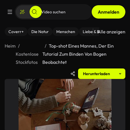
Anmelden
Alle anzeigen
Coverr+
Die Natur
Menschen
Liebe & Beziehungen
F
Heim
Top-shot Eines Mannes, Der Ein
Kostenlose
Tutorial Zum Binden Von Bogen
Stockfotos
Beobachtet
Herunterladen