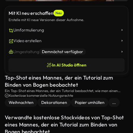
Mit KI neu erschaffen
Neu
Erstelle mit KI neue Versionen dieser Aufnahme.
Umformulierung
Video erstellen
Umgestaltung
Demnächst verfügbar
In AI Studio öffnen
Top-Shot eines Mannes, der ein Tutorial zum
Binden von Bogen beobachtet
Ein Top-Shot eines Mannes, der ein Tutorial beobachtet, wie man einen
Bogen macht und den Prozess wiederholt.
Kostenlose kommerzielle Nutzungsrechte
Weihnachten
Dekorationen
Papier umhüllen
...
Verwandte kostenlose Stockvideos von Top-Shot
eines Mannes, der ein Tutorial zum Binden von
Bogen beobachtet