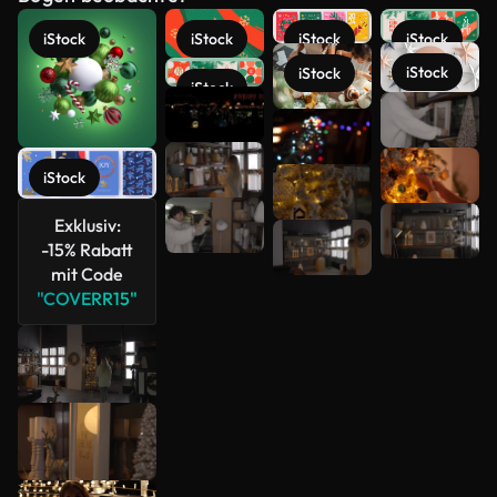
iStock
iStock
iStock
iStock
iStock
iStock
iStock
Mehr
anzeigen
iStock
Exklusiv:
-15% Rabatt
mit Code
"COVERR15"