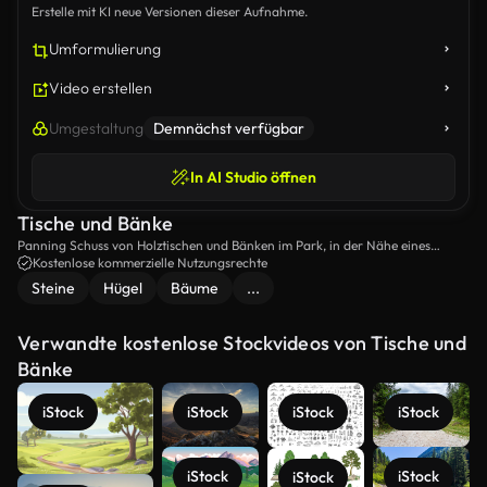
Erstelle mit KI neue Versionen dieser Aufnahme.
Umformulierung
Video erstellen
Umgestaltung
Demnächst verfügbar
In AI Studio öffnen
Tische und Bänke
Panning Schuss von Holztischen und Bänken im Park, in der Nähe eines
kleinen, Steingebäudes.
Kostenlose kommerzielle Nutzungsrechte
Steine
Hügel
Bäume
...
Verwandte kostenlose Stockvideos von Tische und
Bänke
iStock
iStock
iStock
iStock
iStock
iStock
iStock