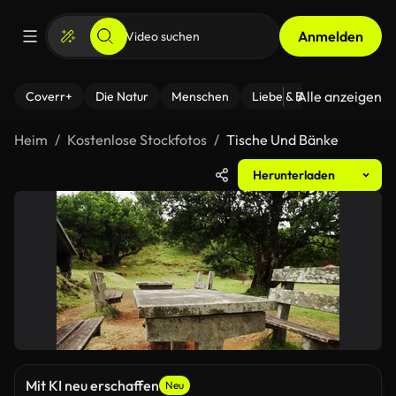
Anmelden
Alle anzeigen
Coverr+
Die Natur
Menschen
Liebe & Beziehungen
F
Heim
Kostenlose Stockfotos
Tische Und Bänke
Herunterladen
Mit KI neu erschaffen
Neu