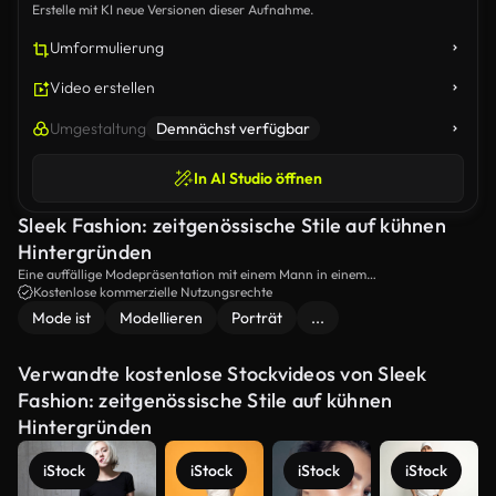
Erstelle mit KI neue Versionen dieser Aufnahme.
Umformulierung
Video erstellen
Umgestaltung
Demnächst verfügbar
In AI Studio öffnen
Sleek Fashion: zeitgenössische Stile auf kühnen
Hintergründen
Eine auffällige Modepräsentation mit einem Mann in einem
maßgeschneiderten grauen Anzug und einer Frau in einem atemberaubenden
Kostenlose kommerzielle Nutzungsrechte
Navy-Kleid, auf lebendigen gelben und blauen Hintergründen gesetzt.
Mode ist
Modellieren
Porträt
...
Verwandte kostenlose Stockvideos von Sleek
Fashion: zeitgenössische Stile auf kühnen
Hintergründen
iStock
iStock
iStock
iStock