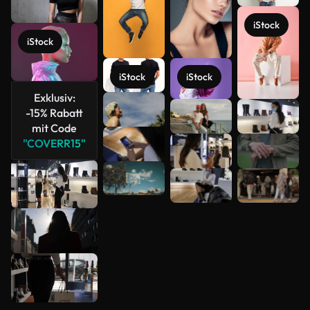
iStock
iStock
iStock
iStock
Exklusiv:
-15% Rabatt
mit Code
Mehr
"COVERR15"
anzeigen