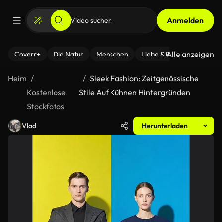
Anmelden
Alle anzeigen
Coverr+
Die Natur
Menschen
Liebe & Beziehungen
F
Heim
Sleek Fashion: Zeitgenössische
Kostenlose
Stile Auf Kühnen Hintergründen
Stockfotos
Vlad
Herunterladen