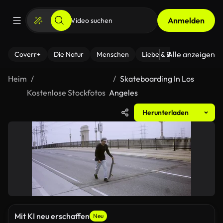
Anmelden
Alle anzeigen
Coverr+
Die Natur
Menschen
Liebe & Beziehungen
F
Heim
Skateboarding In Los
Kostenlose Stockfotos
Angeles
Herunterladen
Mit KI neu erschaffen
Neu