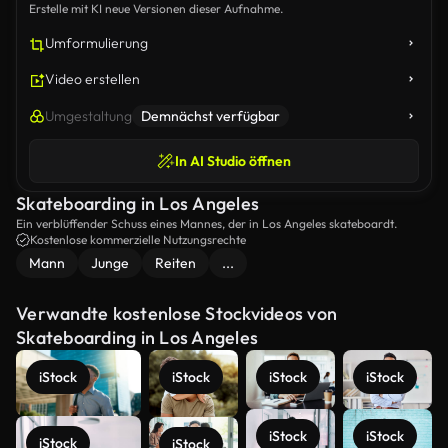
Erstelle mit KI neue Versionen dieser Aufnahme.
Umformulierung
Video erstellen
Umgestaltung
Demnächst verfügbar
In AI Studio öffnen
Skateboarding in Los Angeles
Ein verblüffender Schuss eines Mannes, der in Los Angeles skateboardt.
Kostenlose kommerzielle Nutzungsrechte
Mann
Junge
Reiten
...
Verwandte kostenlose Stockvideos von
Skateboarding in Los Angeles
iStock
iStock
iStock
iStock
iStock
iStock
iStock
iStock