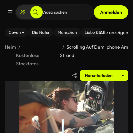
Anmelden
Alle anzeigen
Coverr+
Die Natur
Menschen
Liebe & Beziehungen
F
Heim
Scrolling Auf Dem Iphone Am
Kostenlose
Strand
Stockfotos
Herunterladen