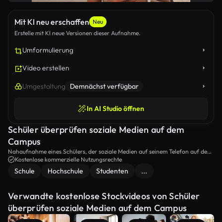
Mit KI neu erschaffen
Neu
Erstelle mit KI neue Versionen dieser Aufnahme.
Umformulierung
Video erstellen
Umgestaltung
Demnächst verfügbar
In AI Studio öffnen
Schüler überprüfen soziale Medien auf dem
Campus
Nahaufnahme eines Schülers, der soziale Medien auf seinem Telefon auf dem
Schulcampus kontrolliert.
Kostenlose kommerzielle Nutzungsrechte
Schule
Hochschule
Studenten
...
Verwandte kostenlose Stockvideos von Schüler
überprüfen soziale Medien auf dem Campus