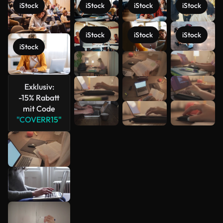
iStock
iStock
iStock
iStock
iStock
iStock
iStock
iStock
Mehr
anzeigen
Exklusiv:
-15% Rabatt
mit Code
"COVERR15"