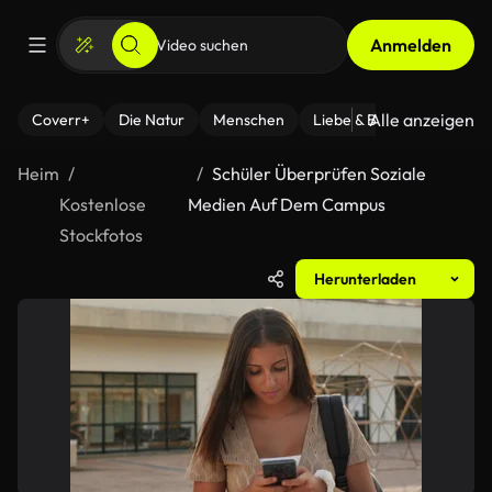
Anmelden
Alle anzeigen
Coverr+
Die Natur
Menschen
Liebe & Beziehungen
F
Heim
Schüler Überprüfen Soziale
Kostenlose
Medien Auf Dem Campus
Stockfotos
Herunterladen