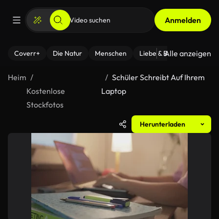
Anmelden
Alle anzeigen
Coverr+
Die Natur
Menschen
Liebe & Beziehungen
F
Heim
Schüler Schreibt Auf Ihrem
Kostenlose
Laptop
Stockfotos
Herunterladen