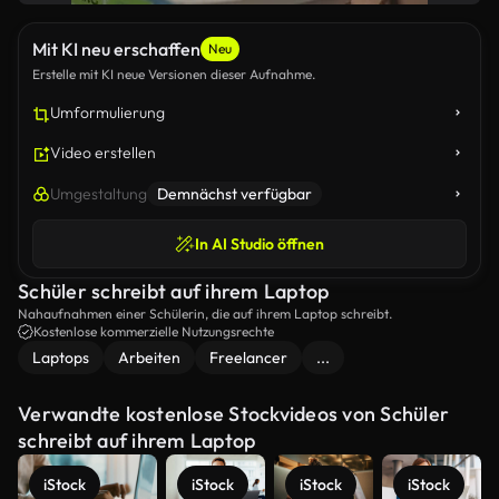
Mit KI neu erschaffen
Neu
Erstelle mit KI neue Versionen dieser Aufnahme.
Umformulierung
Video erstellen
Umgestaltung
Demnächst verfügbar
In AI Studio öffnen
Schüler schreibt auf ihrem Laptop
Nahaufnahmen einer Schülerin, die auf ihrem Laptop schreibt.
Kostenlose kommerzielle Nutzungsrechte
Laptops
Arbeiten
Freelancer
...
Verwandte kostenlose Stockvideos von Schüler
schreibt auf ihrem Laptop
iStock
iStock
iStock
iStock