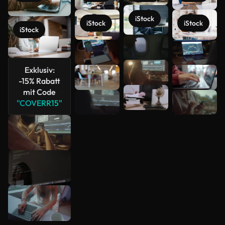
iStock
iStock
iStock
iStock
Mehr
anzeigen
Exklusiv:
-15% Rabatt
mit Code
"COVERR15"