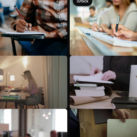
iStock