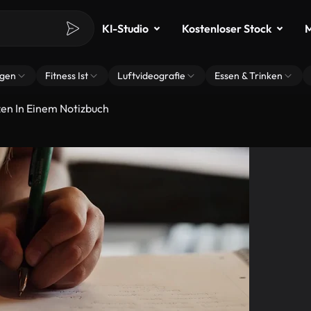
KI-Studio
Kostenloser Stock
M
ngen
Fitness Ist
Luftvideografie
Essen & Trinken
zen In Einem Notizbuch