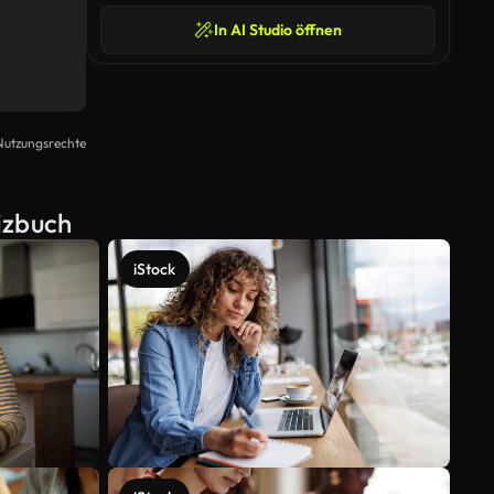
In AI Studio öffnen
Nutzungsrechte
izbuch
iStock