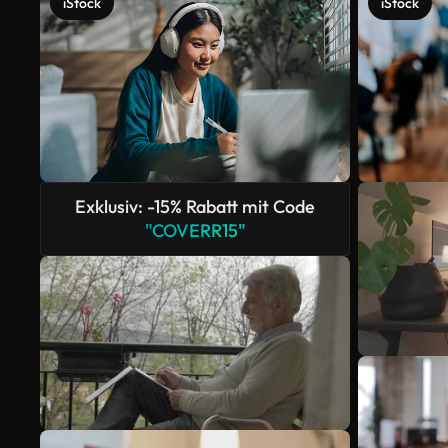
iStock
iStock
Exklusiv: -15% Rabatt mit Code
"COVERR15"