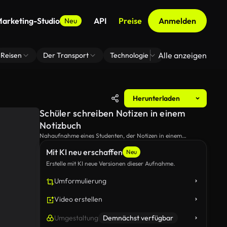
arketing-Studio
API
Preise
Anmelden
Neu
Alle anzeigen
Reisen
Der Transport
Technologie
Zoom Virtuelle H
Herunterladen
Schüler schreiben Notizen in einem
Notizbuch
Nahaufnahme eines Studenten, der Notizen in einem
Notizbuch schreibt.
Mit KI neu erschaffen
Neu
Erstelle mit KI neue Versionen dieser Aufnahme.
Umformulierung
Video erstellen
Umgestaltung
Demnächst verfügbar