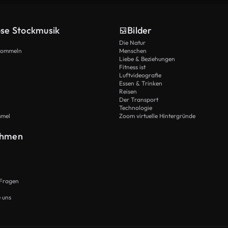
ose Stockmusik
Bilder
Die Natur
Trommeln
Menschen
Liebe & Beziehungen
Fitness ist
Luftvideografie
Essen & Trinken
Reisen
Der Transport
Technologie
mmel
Zoom virtuelle Hintergründe
ehmen
 Fragen
e uns