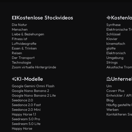
Kostenlose Stockvideos
Kostenl
Die Natur
Synthese
Menschen
Elektronische 
Liebe & Beziehungen
Schlüssel
Fitness ist
Klavier
Luftvideografie
kinematisch
Essen & Trinken
glatte
Reisen
Elektronisch
Der Transport
Umgebung
Technologie
Strings
Zoom virtuelle Hintergründe
Akustische Tro
KI-Modelle
Untern
Google Gemini Omni Flash
Um
Google Nano Banana 2
Coverr Plus
Google Nano Banana 2 Lite
Entwickler / API
Seedance 2.0
Blog
Seedance 2.0 Fast
Häufig gestellte
Seedance 2.0 Mini
Werben
Happy Horse 1.1
Kontaktieren Si
Seedream 5.0 Pro
Seedream 5.0 Lite
Happy Horse