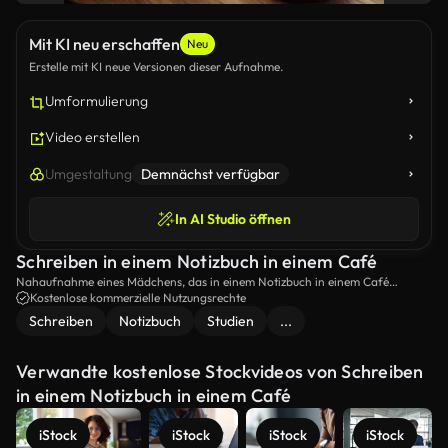
Mit KI neu erschaffen
Neu
Erstelle mit KI neue Versionen dieser Aufnahme.
Umformulierung
Video erstellen
Umgestaltung
Demnächst verfügbar
In AI Studio öffnen
Schreiben in einem Notizbuch in einem Café
Nahaufnahme eines Mädchens, das in einem Notizbuch in einem Café
schreibt.
Kostenlose kommerzielle Nutzungsrechte
Schreiben
Notizbuch
Studien
...
Verwandte kostenlose Stockvideos von Schreiben
in einem Notizbuch in einem Café
iStock
iStock
iStock
iStock