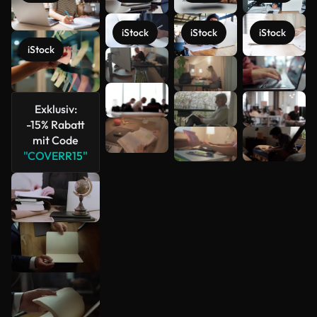
iStock
iStock
iStock
iStock
Mehr
anzeigen
Exklusiv:
-15% Rabatt
mit Code
"COVERR15"