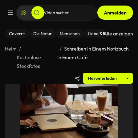
Anmelden
Alle anzeigen
Coverr+
Die Natur
Menschen
Liebe & Beziehungen
F
Heim
Schreiben In Einem Notizbuch
Kostenlose
In Einem Café
Stockfotos
Herunterladen