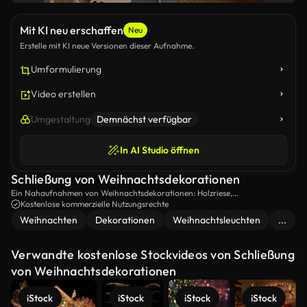
Mit KI neu erschaffen
Neu
Erstelle mit KI neue Versionen dieser Aufnahme.
Umformulierung
Video erstellen
Umgestaltung
Demnächst verfügbar
In AI Studio öffnen
Schließung von Weihnachtsdekorationen
Ein Nahaufnahmen von Weihnachtsdekorationen: Holzriese,
Weihnachtsbeleuchtung, Kiefern, Kerzen und Wickelpapier.
Kostenlose kommerzielle Nutzungsrechte
Weihnachten
Dekorationen
Weihnachtsleuchten
...
Verwandte kostenlose Stockvideos von Schließung
von Weihnachtsdekorationen
iStock
iStock
iStock
iStock