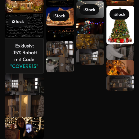
iStock
iStock
iStock
iStock
Exklusiv:
-15% Rabatt
mit Code
Mehr
"COVERR15"
anzeigen