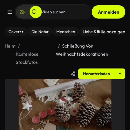
Anmelden
Alle anzeigen
Coverr+
Die Natur
Menschen
Liebe & Beziehungen
F
Heim
Schließung Von
Kostenlose
Weihnachtsdekorationen
Stockfotos
Herunterladen