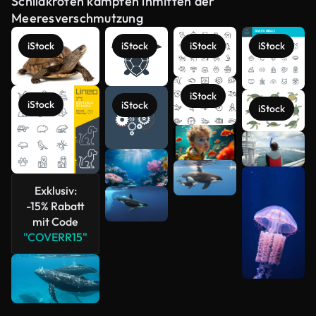
Schildkröten kämpfen inmitten der
Meeresverschmutzung
iStock
iStock
iStock
iStock
iStock
iStock
iStock
iStock
Mehr
anzeigen
Exklusiv:
-15% Rabatt
mit Code
"COVERR15"