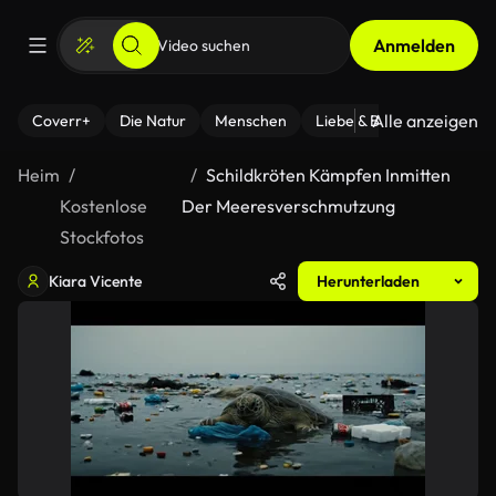
Anmelden
Alle anzeigen
Coverr+
Die Natur
Menschen
Liebe & Beziehungen
F
Heim
Schildkröten Kämpfen Inmitten
Kostenlose
Der Meeresverschmutzung
Stockfotos
Kiara Vicente
Herunterladen