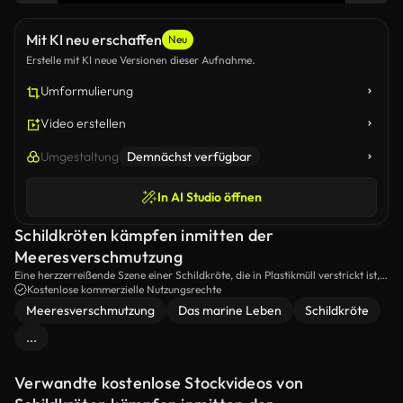
Mit KI neu erschaffen
Neu
Erstelle mit KI neue Versionen dieser Aufnahme.
Umformulierung
Video erstellen
Umgestaltung
Demnächst verfügbar
In AI Studio öffnen
Schildkröten kämpfen inmitten der
Meeresverschmutzung
Eine herzzerreißende Szene einer Schildkröte, die in Plastikmüll verstrickt ist,
unterstreicht die verheerenden Auswirkungen der Meeresverschmutzung auf
Kostenlose kommerzielle Nutzungsrechte
das marine Leben.
Meeresverschmutzung
Das marine Leben
Schildkröte
...
Verwandte kostenlose Stockvideos von